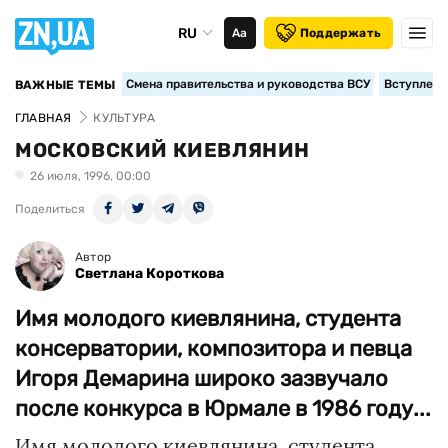
RU
Аа
Поддержать
Смена правительства и руководства ВСУ
Вступление
ВАЖНЫЕ ТЕМЫ
ГЛАВНАЯ
КУЛЬТУРА
МОСКОВСКИЙ КИЕВЛЯНИН
26 июля, 1996, 00:00
Поделиться
Автор
Светлана Короткова
Имя молодого киевлянина, студента
консерватории, композитора и певца
Игоря Демарина широко зазвучало
после конкурса в Юрмале в 1986 году...
Имя молодого киевлянина, студента