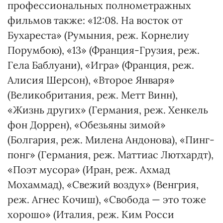
профессиональных полнометражных
фильмов также: «12:08. На восток от
Бухареста» (Румыния, реж. Корнелиу
Порумбою), «13» (Франция-Грузия, реж.
Гела Баблуани), «Игра» (Франция, реж.
Алисия Шерсон), «Второе Января»
(Великобритания, реж. Метт Винн),
«Жизнь других» (Германия, реж. Хенкель
фон Доррен), «Обезьяны зимой»
(Болгария, реж. Милена Андонова), «Пинг-
понг» (Германия, реж. Маттиас Лютхардт),
«Поэт мусора» (Иран, реж. Ахмад
Мохаммад), «Свежий воздух» (Венгрия,
реж. Агнес Кочиш), «Свобода — это тоже
хорошо» (Италия, реж. Ким Росси