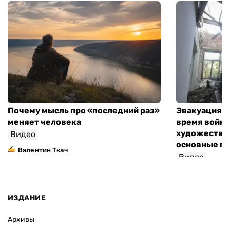
Почему мысль про «последний раз»
Эвакуация м
меняет человека
время войны
художествен
Видео
основные п
Валентин Ткач
Видео
ИЗДАНИЕ
Архивы