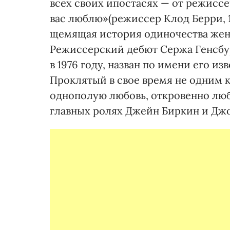
всех своих ипостасях — от режиссе
вас люблю»(режиссер Клод Берри, 19
щемящая история одиночества женщ
Режиссерский дебют Сержа Генсбур
в 1976 году, назван по имени его и
Проклятый в свое время не одним 
однополую любовь, откровенно люб
главных ролях Джейн Биркин и Джо