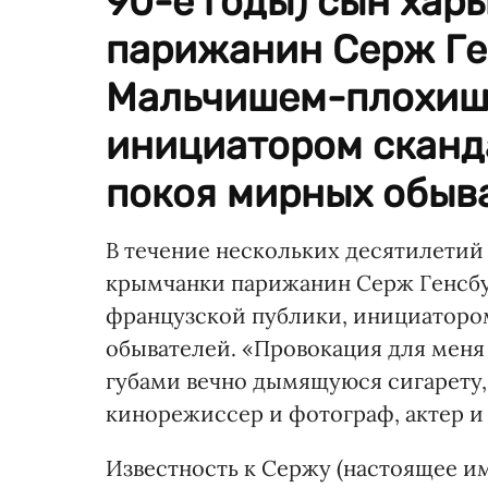
90-е годы) сын хар
парижанин Серж Г
Мальчишем-плохише
инициатором сканд
покоя мирных обыва
В течение нескольких десятилетий 
крымчанки парижанин Серж Генс
французской публики, инициаторо
обывателей. «Провокация для меня
губами вечно дымящуюся сигарету, 
кинорежиссер и фотограф, актер и
Известность к Сержу (настоящее и