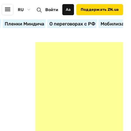
RU
Войти
Аа
Поддержать ZN.ua
Пленки Миндича
О переговорах с РФ
Мобилизация