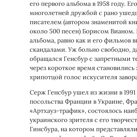
его первого альбома в 1958 году. 
многолетней дружбой с рано уше
писателем (автором знаменитой кн
около 500 песен) Борисом Вианом.
альбома, равно как и его фильмов
скандалами. Уж больно свободно, 
обращался Генсбур с запретными те
через короткое время становились
хрипотцой голос искусителя завор
Серж Генсбур ушел из жизни в 1991
посольства Франции в Украине, Фр
«Артхауз-трафик», состоялось наи
украинского зрителя с его творчес
Гинсбура, на котором представлял