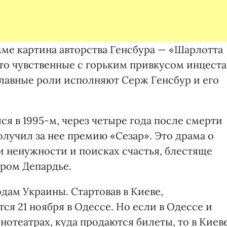
мме картина авторства Генсбура — «Шарлотта
Это чувственные с горьким привкусом инцеста
главные роли исполняют Серж Генсбур и его
я в 1995-м, через четыре года после смерти
олучил за нее премию «Сезар». Это драма о
и ненужности и поисках счастья, блестяще
ром Депардье.
дам Украины. Стартовав в Киеве,
ся 21 ноября в Одессе. Но если в Одессе и
нотеатрах, куда продаются билеты, то в Киев