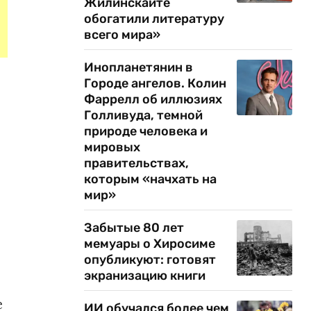
Жилинскайте
обогатили литературу
всего мира»
Инопланетянин в
Городе ангелов. Колин
Фаррелл об иллюзиях
Голливуда, темной
природе человека и
мировых
правительствах,
которым «начхать на
мир»
Забытые 80 лет
мемуары о Хиросиме
опубликуют: готовят
экранизацию книги
е
ИИ обучался более чем