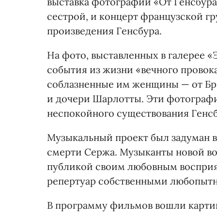
выставка фотографий «От Генсбура
сестрой, и концерт французской гр
произведения Генсбура.
На фото, выставленных в галерее «
события из жизни «вечного провок
соблазненные им женщины — от Бр
и дочери Шарлотты. Эти фотографи
неспокойного существования Генсб
Музыкальный проект был задуман в 
смерти Сержа. Музыканты новой во
публикой своим любовным восприя
репертуар собственными любопыт
В программу фильмов вошли картин