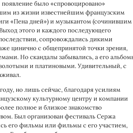
Его появление было «спровоцировано»
дшим из жизни известнейшим французским
иги «Пена дней») и музыкантом (сочинившим
 Выход этого и каждого последующего
 впоследствии, сопровождались дикими
даже цинично с общепринятой точки зрения,
мами. Но скандалы забывались, а его альбом
 золотыми и платиновыми. Удивительный, с
аживал.
 году, но лишь сейчас, благодаря усилиям
анцузскому культурному центру и компании
более полное и близкое знакомство
твом. Был организован фестиваль Сержа
ись его фильмы или фильмы с его участием,