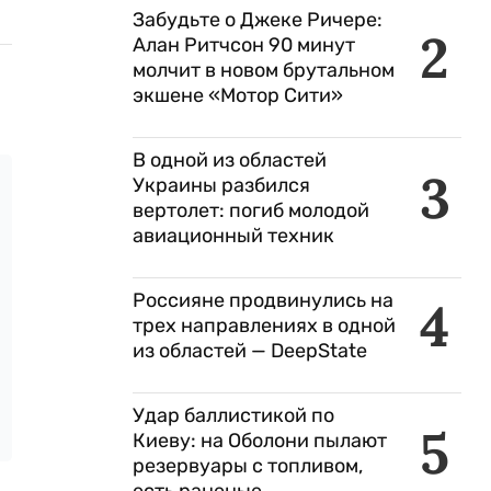
Забудьте о Джеке Ричере:
2
Алан Ритчсон 90 минут
молчит в новом брутальном
экшене «Мотор Сити»
В одной из областей
3
Украины разбился
вертолет: погиб молодой
авиационный техник
Россияне продвинулись на
4
трех направлениях в одной
из областей — DeepState
Удар баллистикой по
5
Киеву: на Оболони пылают
резервуары с топливом,