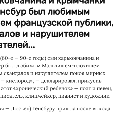
ьковчанина и крымчанки
енсбур был любимым
м французской публики
алов и нарушителем
телей...
(60-е — 90-е годы) сын харьковчанина и
бур был любимым Мальчишем-плохишем
м скандалов и нарушителем покоя мирных
 — кислород», — декларировал, прикусив
этот «хронический ребенок» — поэт и певец,
 писатель, клипмейкер, пианист и художник.
мя — Люсьен) Генсбуру пришла после выхода