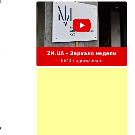
о
в
ZN.UA - Зеркало недели
5610 подписчиков
о