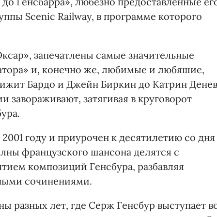
 до Генсбарра», любезно предоставленные ег
уппы Scenic Railway, в программе которого
Эксар», запечатлены самые значительные
атора» и, конечно же, любимые и любяшие,
ижит Бардо и Джейн Биркин до Катрин Дене
и завораживают, затягивая в круговорот
ура.
2001 году и приурочен к десятилетию со дня
лны французского шансона делятся с
тием композиций Генсбура, разбавляя
ными сочинениями.
ы разных лет, где Серж Генсбур выступает в