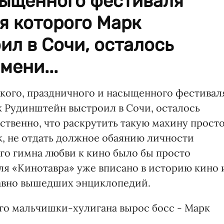
сыщенного фестиваля
я которого Марк
л в Сочи, осталось
мени...
ркого, праздничного и насыщенного фестивал
к Рудинштейн выстроил в Сочи, осталось
ственно, что раскрутить такую махину прост
к, не отдать должное обаянию личности
го гимна любви к кино было бы просто
ля «Кинотавра» уже вписано в историю кино 
давно вышедших энциклопедий.
ого мальчишки-хулигана вырос босс - Марк