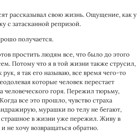
есят рассказывал свою жизнь. Ощущение, как у
у с затасканной репризой.
орошо получается.
Готов простить людям все, что было до этого
сем. Потому что я в той жизни также струсил,
 рук, я так его называю, все время чего-то
реодолевая которые человек перестает
ца человеческого горя. Пережил тюрьму,
Когда все это прошло, чувство страха
мандражирую, мурашки по телу не бегают,
е страшное в жизни уже пережил. Живу в
 и не хочу возвращаться обратно.