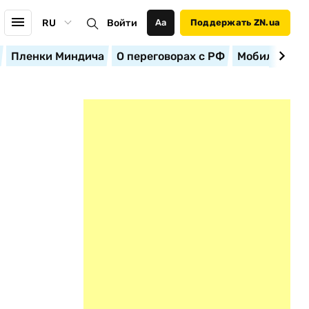
RU
Войти
Аа
Поддержать ZN.ua
Пленки Миндича
О переговорах с РФ
Мобилизация