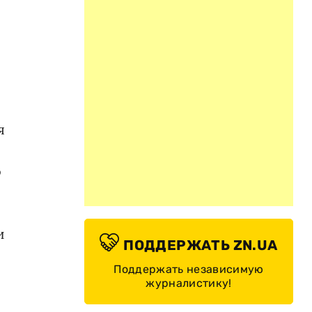
я
о
и
ПОДДЕРЖАТЬ ZN.UA
Поддержать независимую
журналистику!