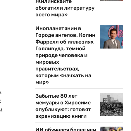
Жилинскайте
обогатили литературу
всего мира»
Инопланетянин в
Городе ангелов. Колин
Фаррелл об иллюзиях
Голливуда, темной
природе человека и
мировых
правительствах,
которым «начхать на
мир»
я
Забытые 80 лет
е
мемуары о Хиросиме
м
опубликуют: готовят
экранизацию книги
ИИ обучался более чем