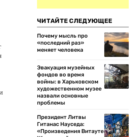
ЧИТАЙТЕ СЛЕДУЮЩЕЕ
Почему мысль про
«последний раз»
т
меняет человека
н
Эвакуация музейных
фондов во время
войны: в Харьковском
художественном музее
и
назвали основные
проблемы
Президент Литвы
Гитанас Науседа:
«Произведения Витауте