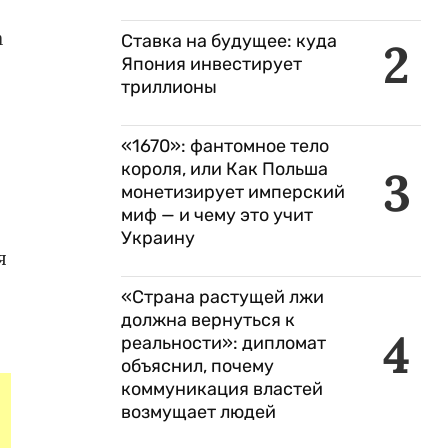
а
Ставка на будущее: куда
2
Япония инвестирует
триллионы
«1670»: фантомное тело
короля, или Как Польша
3
монетизирует имперский
миф — и чему это учит
Украину
я
«Страна растущей лжи
должна вернуться к
4
реальности»: дипломат
объяснил, почему
коммуникация властей
возмущает людей