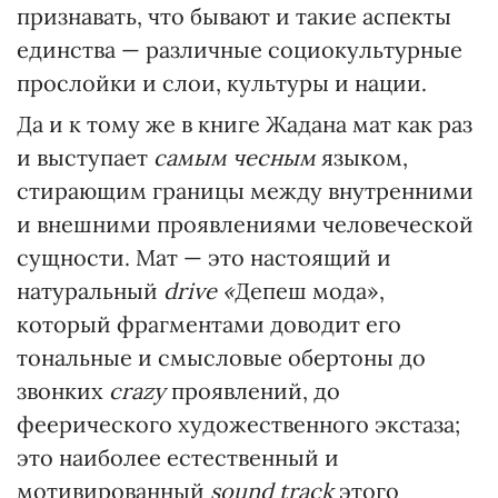
признавать, что бывают и такие аспекты
единства — различные социокультурные
прослойки и слои, культуры и нации.
Да и к тому же в книге Жадана мат как раз
и выступает
самым чесным
языком,
стирающим границы между внутренними
и внешними проявлениями человеческой
сущности. Мат — это настоящий и
натуральный
drive «
Депеш мода»,
который фрагментами доводит его
тональные и смысловые обертоны до
звонких
crazy
проявлений, до
феерического художественного экстаза;
это наиболее естественный и
мотивированный
sound track
этого