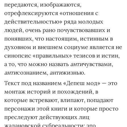
передаются, изображаются,
отрефлексируются «отношения с
действительностью» ряда молодых
людей, очень рано почувствовавших и
понявших, что настоящим, истинным в
духовном и внешнем социуме является не
синопсис «правильных» тезисов и истин,
а то, что можно назвать
анти
чувствами,
анти
сознанием,
анти
жизнью.
Текст под названием «Депеш мод» — это
монтаж историй и похождений, в
которые встревают, влипают, попадают
персонажи этой книги и которые просто
преследуют действующих лиц
жадановской субреальности; это