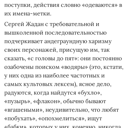
поступки, действия словно «одеваются» в
их имена-метки.
Сергей Жадан с требовательной и
вышколенной последовательностью
подчеркивает андеграундную харизму
своих персонажей, присущую им, так
сказать, «с головы до пят»: они постоянно
озабочены поиском «водяры» (это, кстати,
у них одна из наиболее частотных и
самых культовых лексем), ясное дело,
радуются, когда найдутся «бухло»,
«пузырь», «флакон», обычно бывают
«вгашеными», неудивительно, что любят
«побухать», «опохмелиться», ищут
«бабки», которых у них, конечно, никогда