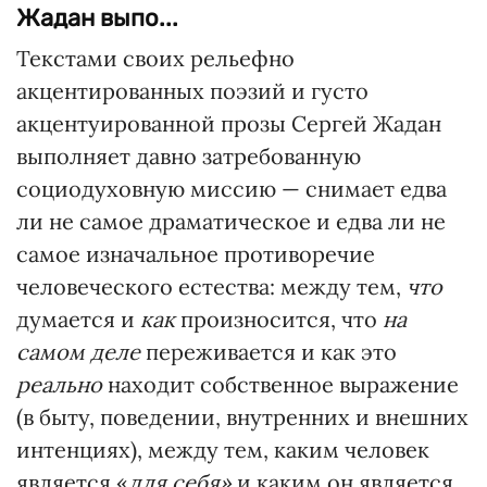
Жадан выпо...
Текстами своих рельефно
акцентированных поэзий и густо
акцентуированной прозы Сергей Жадан
выполняет давно затребованную
социодуховную миссию — снимает едва
ли не самое драматическое и едва ли не
самое изначальное противоречие
человеческого естества: между тем,
что
думается и
как
произносится, что
на
самом деле
переживается и как это
реально
находит собственное выражение
(в быту, поведении, внутренних и внешних
интенциях), между тем, каким человек
является «
для себя»
и каким он является