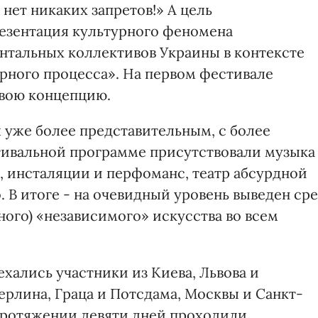
 нет никаких запретов!» А цель
езентация культурного феномена
тальных коллективов Украины в контексте
рного процесса». На первом фестивале
свою концепцию.
 уже более представительным, с более
тивальной программе присутствовали музыка
, инсталяции и перфоманс, театр абсурдной
В итоге - на очевидный уровень выведен сре
ого) «независимого» искусства во всем
ехались участники из Киева, Львова и
ерлина, Граца и Потсдама, Москвы и Санкт-
 протяжении девяти дней проходили