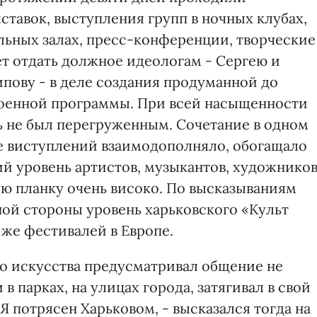
тавок, выступления групп в ночных клубах,
альных залах, пресс-конференции, творческие
ет отдать должное идеологам - Сергею и
ову - в деле создания продуманной до
роенной программы. При всей насыщенности
 не был перегруженным. Сочетание в одном
е виступлений взаимодополняло, обогащало
ий уровень артистов, музыкантов, художников
ю планку очень високо. По высказываниям
ной стороны уровень харьковского «Культ
же фестивалей в Европе.
о искусства предусматривал общение не
и в парках, на улицах города, затягивал в свой
«Я потрясен Харьковом, - высказался тогда на