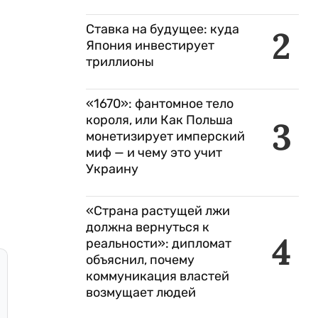
Ставка на будущее: куда
2
Япония инвестирует
триллионы
«1670»: фантомное тело
короля, или Как Польша
3
монетизирует имперский
миф — и чему это учит
Украину
«Страна растущей лжи
должна вернуться к
4
реальности»: дипломат
объяснил, почему
коммуникация властей
возмущает людей