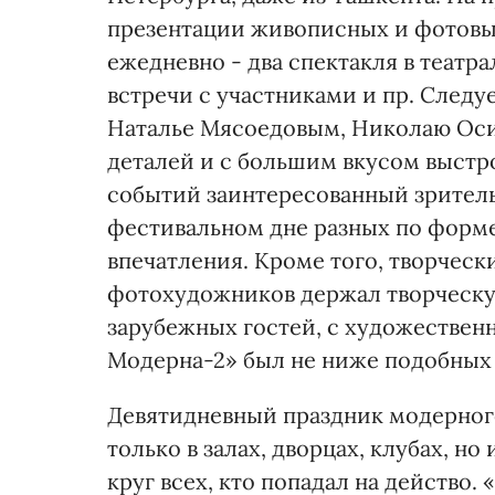
презентации живописных и фотовыс
ежедневно - два спектакля в театр
встречи с участниками и пр. Следу
Наталье Мясоедовым, Николаю Осип
деталей и с большим вкусом выст
событий заинтересованный зритель
фестивальном дне разных по форм
впечатления. Кроме того, творческ
фотохудожников держал творческу
зарубежных гостей, с художествен
Модерна-2» был не ниже подобных 
Девятидневный праздник модерног
только в залах, дворцах, клубах, но 
круг всех, кто попадал на действо. 