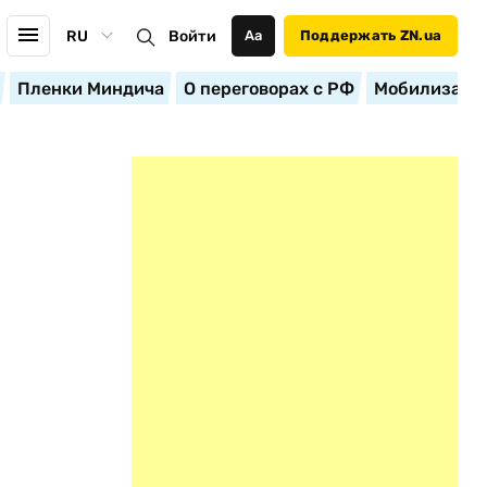
RU
Войти
Аа
Поддержать ZN.ua
Пленки Миндича
О переговорах с РФ
Мобилизация