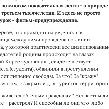
 во многом показательная лента - о природе
 третьем тысячелетии. И здесь не просто
урок - фильм-предупреждение.
ервое, что приходит на ум, - полная
аница между ними проведена по линии
на, у которой практически все цивилизованны
предателей родины происходит на глазах
ной Корее чудовищны, свидетельствует
ста (студента), обвинили в преступлении
 лет лишения свободы. За что? За "кражу"
озунгом, с закрытой для туристов территории
ах живется обычным гражданам? Несчастны ли
оте - расстрел? И способны ли они что-либо