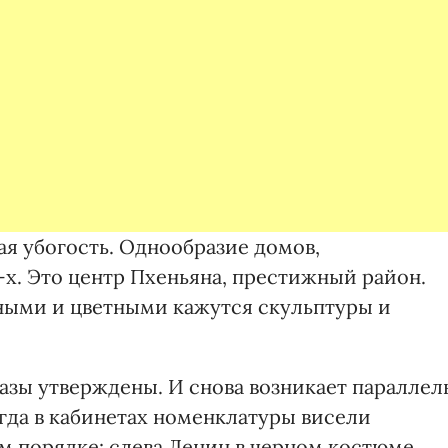
ая убогость. Однообразие домов,
х. Это центр Пхеньяна, престижный район.
ными и цветными кажутся скульптуры и
азы утверждены. И снова возникает параллел
гда в кабинетах номенклатуры висели
м порядке: слева Ленин в черном костюме,