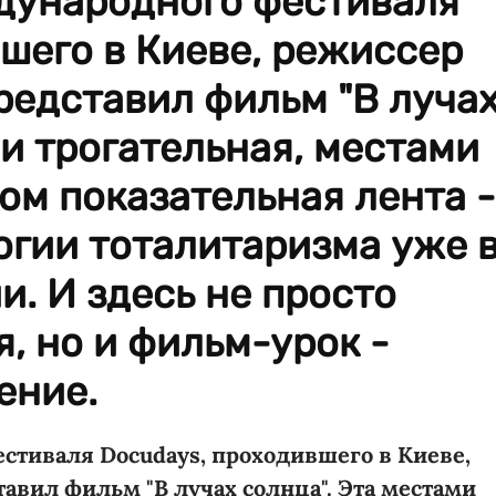
ждународного фестиваля
шего в Киеве, режиссер
редставил фильм "В луча
ми трогательная, местами
гом показательная лента -
огии тоталитаризма уже 
и. И здесь не просто
 но и фильм-урок -
ение.
стиваля Docudays, проходившего в Киеве,
авил фильм "В лучах солнца". Эта местами