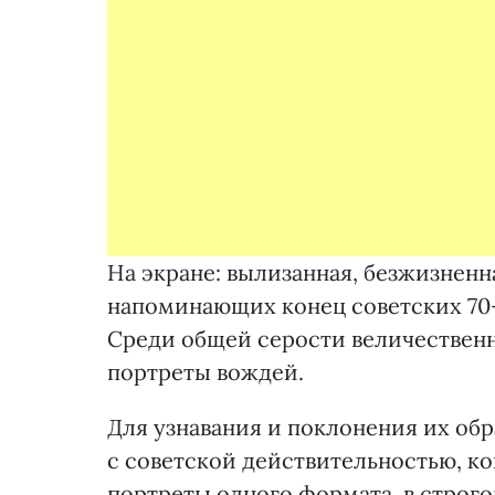
На экране: вылизанная, безжизненн
напоминающих конец советских 70-
Среди общей серости величествен
портреты вождей.
Для узнавания и поклонения их обр
с советской действительностью, ко
портреты одного формата, в строго