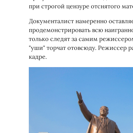
при строгой цензуре отснятого мат
Документалист намеренно оставляе
продемонстрировать всю наигранно
только следят за самим режиссером
"уши" торчат отовсюду. Режиссер р
кадре.