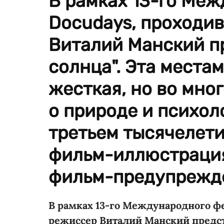
В рамках 13-го Ме
Docudays, проходив
Виталий Манский п
солнца". Эта места
жесткая, но во мно
о природе и психол
третьем тысячелети
фильм-иллюстрация,
фильм-предупрежд
В рамках 13-го Международного фе
режиссер Виталий Манский предст