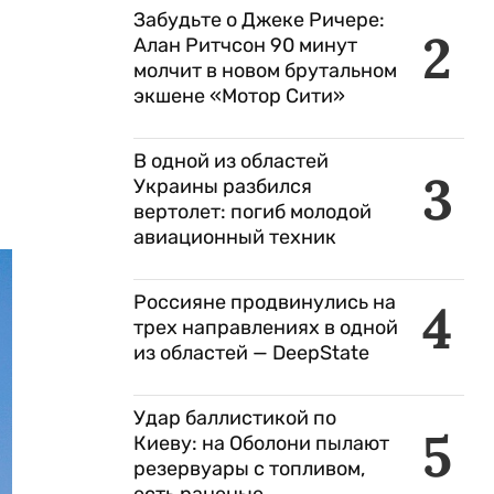
Забудьте о Джеке Ричере:
2
Алан Ритчсон 90 минут
молчит в новом брутальном
экшене «Мотор Сити»
В одной из областей
3
Украины разбился
вертолет: погиб молодой
авиационный техник
Россияне продвинулись на
4
трех направлениях в одной
из областей — DeepState
Удар баллистикой по
5
Киеву: на Оболони пылают
резервуары с топливом,