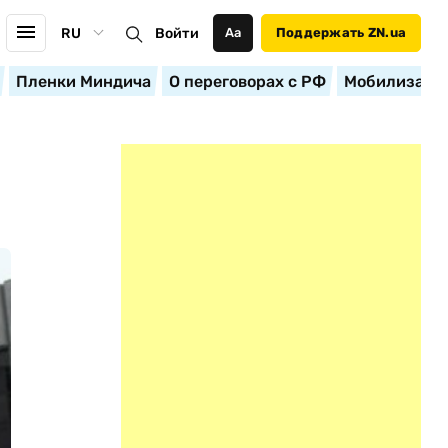
RU
Войти
Аа
Поддержать ZN.ua
Пленки Миндича
О переговорах с РФ
Мобилизация