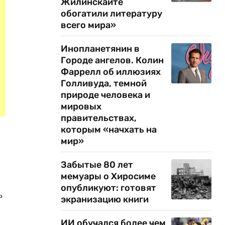
Жилинскайте
обогатили литературу
всего мира»
Инопланетянин в
Городе ангелов. Колин
Фаррелл об иллюзиях
Голливуда, темной
природе человека и
мировых
правительствах,
которым «начхать на
мир»
Забытые 80 лет
мемуары о Хиросиме
опубликуют: готовят
ь
экранизацию книги
ИИ обучался более чем