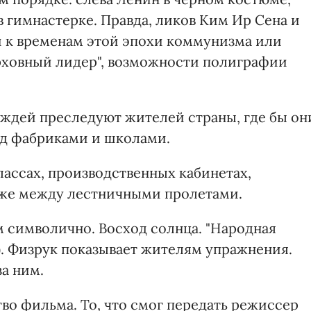
в гимнастерке. Правда, ликов Ким Ир Сена и
и к временам этой эпохи коммунизма или
ерховный лидер", возможности полиграфии
ждей преследуют жителей страны, где бы он
ред фабриками и школами.
классах, производственных кабинетах,
даже между лестничными пролетами.
 символично. Восход солнца. "Народная
ть). Физрук показывает жителям упражнения.
а ним.
во фильма. То, что смог передать режиссер