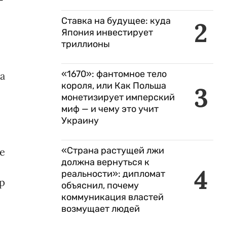
Ставка на будущее: куда
2
Япония инвестирует
триллионы
«1670»: фантомное тело
а
короля, или Как Польша
3
монетизирует имперский
миф — и чему это учит
Украину
«Страна растущей лжи
е
должна вернуться к
4
реальности»: дипломат
р
объяснил, почему
коммуникация властей
возмущает людей