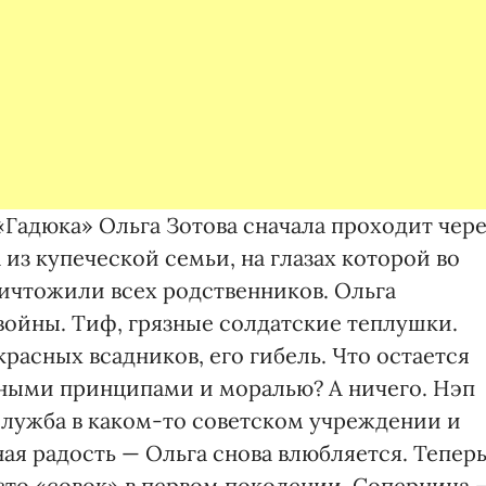
«Гадюка» Ольга Зотова сначала проходит чере
из купеческой семьи, на глазах которой во
ичтожили всех родственников. Ольга
войны. Тиф, грязные солдатские теплушки.
расных всадников, его гибель. Что остается
иными принципами и моралью? А ничего. Нэп
служба в каком-то советском учреждении и
ая радость — Ольга снова влюбляется. Тепер
сто «совок» в первом поколении. Соперница 