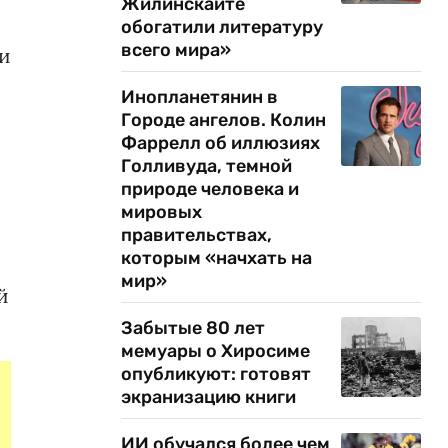
Жилинскайте
обогатили литературу
всего мира»
ии
Инопланетянин в
Городе ангелов. Колин
Фаррелл об иллюзиях
Голливуда, темной
природе человека и
мировых
правительствах,
которым «начхать на
мир»
й
Забытые 80 лет
мемуары о Хиросиме
опубликуют: готовят
экранизацию книги
ИИ обучался более чем