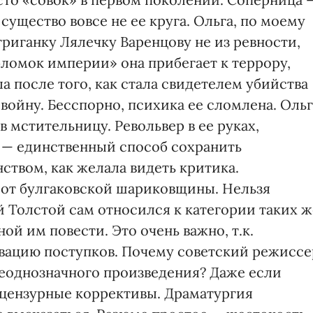
существо вовсе не ее круга. Ольга, по моему
риганку Лялечку Варенцову не из ревности,
бломок империи» она прибегает к террору,
ла после того, как стала свидетелем убийства
войну. Бесспорно, психика ее сломлена. Ольг
в мстительницу. Револьвер в ее руках,
, — единственный способ сохранить
нством, как желала видеть критика.
 от булгаковской шариковщины. Нельзя
ей Толстой сам относился к категории таких ж
ой им повести. Это очень важно, т.к.
вацию поступков. Почему советский режиссе
неоднозначного произведения? Даже если
 цензурные коррективы. Драматургия