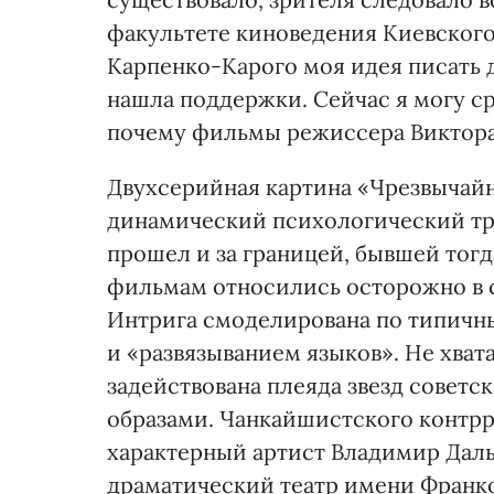
факультете киноведения Киевского
Карпенко-Карого моя идея писать 
нашла поддержки. Сейчас я могу с
почему фильмы режиссера Виктора
Двухсерийная картина «Чрезвычайно
динамический психологический тр
прошел и за границей, бывшей тогд
фильмам относились осторожно в с
Интрига смоделирована по типичн
и «развязыванием языков». Не хват
задействована плеяда звезд советс
образами. Чанкайшистского контрр
характерный артист Владимир Даль
драматический театр имени Франко