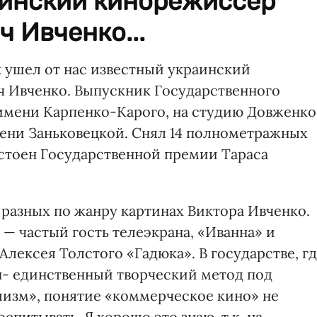
аинский кинорежиссер
 Ивченко...
ак ушел от нас известный украинский
 Ивченко. Выпускник Государственного
 имени Карпенко-Карого, на студию Довженко
мени Заньковецкой. Снял 14 полнометражных
стоен Государственной премии Тараса
 разных по жанру картинах Виктора Ивченко.
— частый гость телеэкрана, «Иванна» и
лексея Толстого «Гадюка». В государстве, г
н- единственный творческий метод под
изм», понятие «коммерческое кино» не
спитывать. Я хорошо это знаю, т.к. на