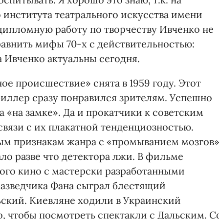
 института театрального искусства имени
дипломную работу по творчеству Ивченко не
равнить мифы 70-х с действительностью:
 Ивченко актуальны сегодня.
е происшествие» снята в 1959 году. Этот
иллер сразу понравился зрителям. Успешно
а «на замке». Да и прокатчики к советским
вязи с их плакатной тенденциозностью.
ым признакам жанра с «промыванием мозгов
ало разве что детектора лжи. В фильме
кого кино с мастерски разработанными
азведчика Фана сыграл блестящий
ский. Киевляне ходили в Украинский
, чтобы посмотреть спектакли с Дальским. С