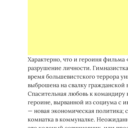
Характерно, что и героиня фильма 
разрушение личности. Гимназистка 
время большевистского террора ун
выброшена на свалку гражданской 
Спасительная любовь к командиру к
героине, вырванной из социума с 
— новая экономическая политика; 
комнатка в коммуналке. Неожиданн
это холеный совчиновник, или про