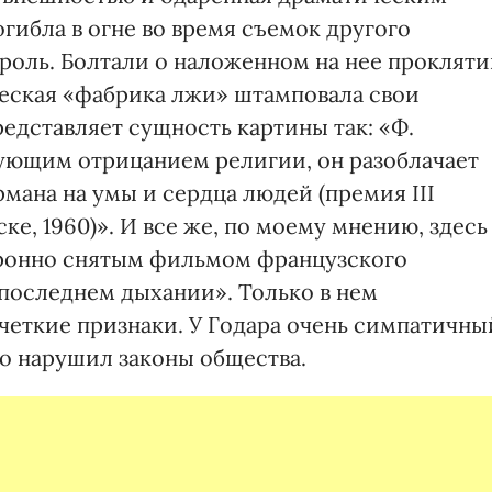
огибла в огне во время съемок другого
 роль. Болтали о наложенном на нее проклят
еская «фабрика лжи» штамповала свои
редставляет сущность картины так: «Ф.
вующим отрицанием религии, он разоблачает
мана на умы и сердца людей (премия III
е, 1960)». И все же, по моему мнению, здесь
хронно снятым фильмом французского
последнем дыхании». Только в нем
еткие признаки. У Годара очень симпатичны
убо нарушил законы общества.