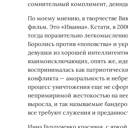
сомнительный комплимент, деинд
По моему мнению, в творчестве Ви
фильм. Это «Иванна». Кстати, в 20
тогда поразительно легкомысленно 
Боролись против «поповства» и ук
девушки из хорошей интеллигентн
взаимоисключающих, опять же, иде
воспринималась как патриотический
конфликта — аморальность и небр
процесс уничтожения еще не сформ
непримиримой жестокостью на нее 
выросла, и так называемые бандеро
все требуют служения и преданнос
Инна Бурдученко красивая, с ярко