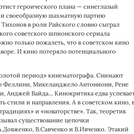
ртист героического плана — синеглазый
ели своеобразную шахматную партию
 Тихонов в роли Райского словно сыграл
кого советского шпионского сериала
жно только пожалеть, что в советском кино
аворе. И кино потеряло потенциального
золотой период» кинематографа. Снимают
 Феллини, Микеланджело Антониони, Рене
и, Анджей Вайда... Кинокритика едва успевае
ь стили и направления. А в советском кино, 
традициях» и «новаторстве». Так, теоретик
азывал существование цепочки
А.Довженко, В.Савченко и В.Ивченко. Этакий