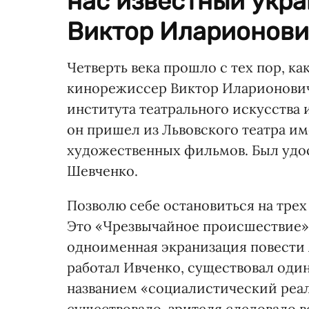
нас известный укр
Виктор Иларионович
Четверть века прошло с тех пор, к
кинорежиссер Виктор Иларионович
института театрального искусства
он пришел из Львовского театра и
художественных фильмов. Был удо
Шевченко.
Позволю себе остановиться на трех
Это «Чрезвычайное происшествие» 
одноименная экранизация повести А
работал Ивченко, существовал оди
названием «социалистический реал
существовало, зрителя следовало во