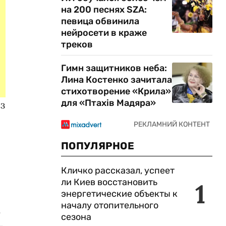
на 200 песнях SZA:
певица обвинила
нейросети в краже
треков
Гимн защитников неба:
Лина Костенко зачитала
стихотворение «Крила»
для «Птахів Мадяра»
з
ПОПУЛЯРНОЕ
Кличко рассказал, успеет
ли Киев восстановить
1
энергетические объекты к
началу отопительного
ь
сезона
—