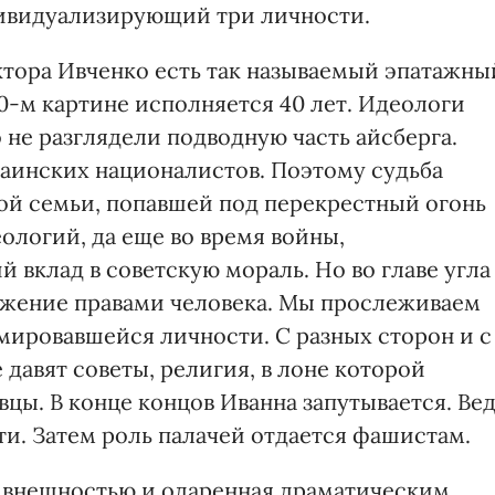
ивидуализирующий три личности.
ктора Ивченко есть так называемый эпатажны
00-м картине исполняется 40 лет. Идеологи
не разглядели подводную часть айсберга.
раинских националистов. Поэтому судьба
ой семьи, попавшей под перекрестный огонь
ологий, да еще во время войны,
 вклад в советскую мораль. Но во главе угла
ежение правами человека. Мы прослеживаем
ировавшейся личности. С разных сторон и с
давят советы, религия, в лоне которой
вцы. В конце концов Иванна запутывается. Ве
ти. Затем роль палачей отдается фашистам.
й внешностью и одаренная драматическим