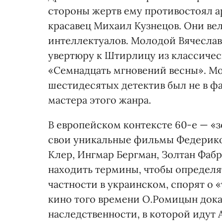
стороны жертв ему противостоял а
красавец Михаил Кузнецов. Они в
интеллектуалов. Молодой Вячеслав
увертюру к Штирлицу из классичес
«Семнадцать мгновений весны». Мо
шестидесятых детектив был не в ф
мастера этого жанра.
В европейском контексте 60-е — «
свои уникальные фильмы Федерико
Клер, Ингмар Бергман, Золтан Фабр
находить термины, чтобы определят
частности в украинском, спорят о «
кино того времени О.Ромицын док
наследственности, в которой идут 