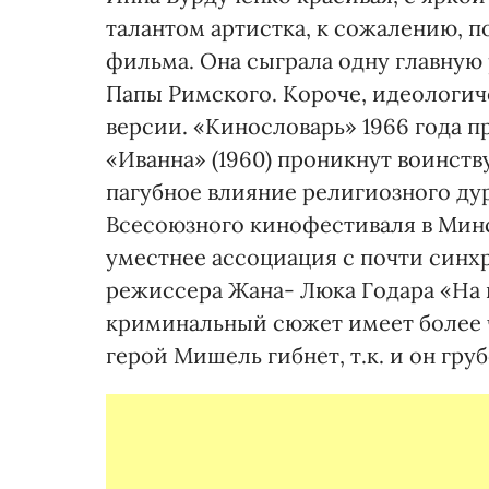
талантом артистка, к сожалению, п
фильма. Она сыграла одну главную
Папы Римского. Короче, идеологич
версии. «Кинословарь» 1966 года п
«Иванна» (1960) проникнут воинст
пагубное влияние религиозного дур
Всесоюзного кинофестиваля в Минск
уместнее ассоциация с почти син
режиссера Жана- Люка Годара «На 
криминальный сюжет имеет более ч
герой Мишель гибнет, т.к. и он гр