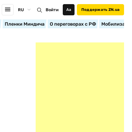
RU
Войти
Аа
Поддержать ZN.ua
Пленки Миндича
О переговорах с РФ
Мобилизация