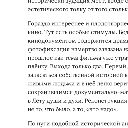
исторически зудящих мест, вроде о
эстетического толку от того стольк
Гораздо интереснее и плодотворне
кино. Тут есть особые стимулы. Ве
кинодокументом содержится драмат
фотофиксация намертво завязана н
прошлое как тема фильма уже утра
плёнку. Выхода только два. Первый
запасаться собственной историей в
живыми людьми и в неё легко верит
сохранившимся документально-мат
в Лету души и духи. Реконструкция
не то, что было, а то, «что надо».
По пути подобной исторической а