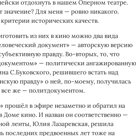
ейски отдохнуть в нашем Оперном театре.
т значение? Для меня — ровно никакого.
 критерии исторических качеств.
готовить из них в кино можно два вида
человеческий документ» — авторскую версию
убъективную правду. Во-вторых, то, что
 документом» — политически ангажированну
на С.Буковского, решившего встать над
нскую правду» о ней, по-моему, получилась
 все же — политдокументом.
» прошёл в эфире незаметно и обратил на
в Доме кино. И назван он соответственно —
тной ленты, Юлия Лазаревская, решила
ь последних предвоенных лет тоже на