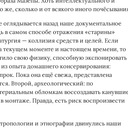
браза Мазепы. Хоть интеллектуального и
о же, сколько и от всякого иного почёсывани
е оглядывается назад наше документальное
дь в самом способе отражения «старины»
ургия — коллизия средств и целей. Если
а текущем моменте и настоящем времени, то
тило свою физику, способную экспонировать
, из опыта домашнего консервирования:
прок. Пока она ещё свежа, представлена
ся. Второй, археологический: по
ериальным обломкам воссоздавать канувши
 в монтаже. Правда, есть риск воспроизвести
нтропологии и этнографии двинулись наши