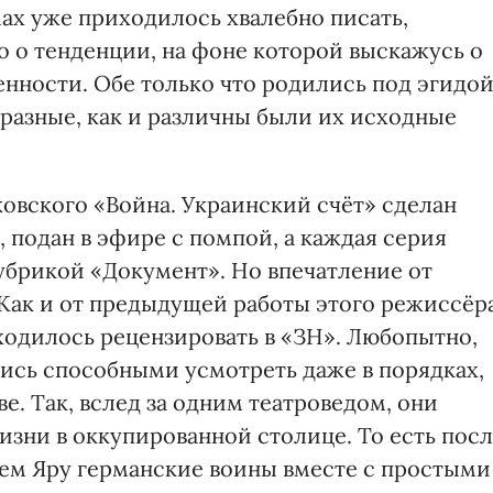
ах уже приходилось хвалебно писать,
о о тенденции, на фоне которой выскажусь о
енности. Обе только что родились под эгидо
и разные, как и различны были их исходные
овского «Война. Украинский счёт» сделан
 подан в эфире с помпой, а каждая серия
убрикой «Документ». Но впечатление от
Как и от предыдущей работы этого режиссёр
ходилось рецензировать в «ЗН». Любопытно,
лись способными усмотреть даже в порядках,
е. Так, вслед за одним театроведом, они
зни в оккупированной столице. То есть пос
ьем Яру германские воины вместе с простыми