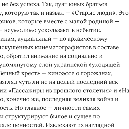
не без успеха. Так, дуэт юных братьев
, которую так и назвал — «Старые люди». Это
риков, которые вместе с малой родиной —
 неумолимо ускользают в небытие.
динам, аудиальный — по архаическому
 искушённых кинематографистов в составе
, обратил внимание на социально и
упомянутому слой украинской «уходящей
Вечный крест» — киноэссе о горожанах,
взгляд чуть ли не на целый последний век
ии «Пассажиры из прошлого столетия» и «Н
о, конечно же, последняя великая война и
ость. Но главное — личности самих
и структурируют былое и сущее по
але ценностей. Извлекают из наглядной