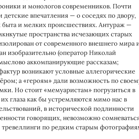
роники и монологов современников. Почти
 детские впечатления — о соседях по двору,
х быта и мелких происшествиях. Антураж —
мкнкутые пространства исчезающих старых
изолирован от современного внешнего мира 
ван изобразительно (оператор Николай
 смыслово аккомпанирующие рассказам;
фактур возникают условные аллегорические
ёром; а «героям» дали возможность по своем
ки. Но стоит «мемуаристам» погрузиться в
их глаза как бы устремляются мимо нас в
тельствований, в исторической подлинности
ренности говорящих, невозможно сомневаться
и тревеллинги по редким старым фотография