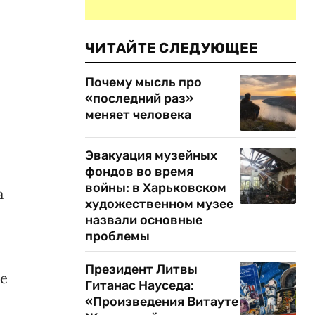
ЧИТАЙТЕ СЛЕДУЮЩЕЕ
й
Почему мысль про
«последний раз»
меняет человека
Эвакуация музейных
фондов во время
войны: в Харьковском
а
художественном музее
назвали основные
проблемы
Президент Литвы
ле
Гитанас Науседа:
«Произведения Витауте