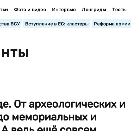
тьи
Фото и видео
Интервью
Лонгриды
Тесты
ства ВСУ
Вступление в ЕС: кластеры
Реформа армии
ЕНТЫ
де. От археологических и
до мемориальных и
 А ведь ещё совсем