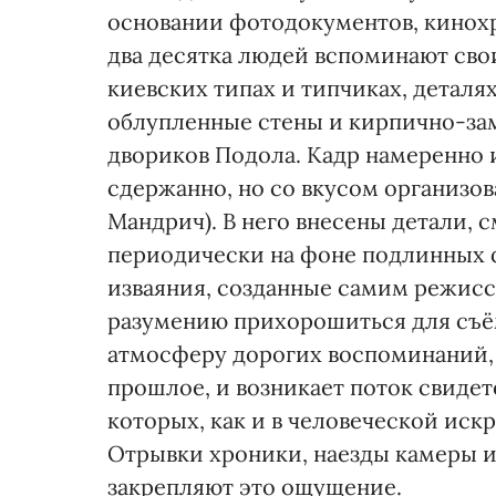
основании фотодокументов, кинох
два десятка людей вспоминают свои
киевских типах и типчиках, деталя
облупленные стены и кирпично-за
двориков Подола. Кадр намеренно 
сдержанно, но со вкусом организо
Мандрич). В него внесены детали,
периодически на фоне подлинных 
изваяния, созданные самим режисс
разумению прихорошиться для съём
атмосферу дорогих воспоминаний, 
прошлое, и возникает поток свиде
которых, как и в человеческой иск
Отрывки хроники, наезды камеры 
закрепляют это ощущение.