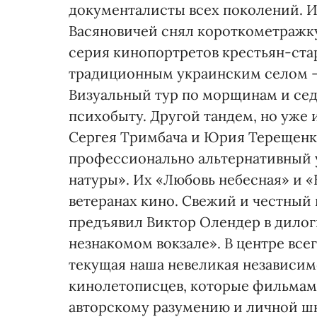
документалисты всех поколений. И 
Васяновичей снял короткометражку
серия кинопортретов крестьян-ста
традиционным украинским селом —
Визуальный тур по морщинам и се
психобыту. Другой тандем, но уже
Сергея Тримбача и Юрия Терещенко
профессионально альтернативный 
натуры». Их «Любовь небесная» и «
ветеранах кино. Свежий и честный 
предъявил Виктор Олендер в дилог
незнакомом вокзале». В центре всег
текущая наша невеликая независим
кинолетописцев, которые фильмам
авторскому разумению и личной шк