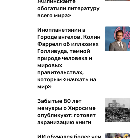
Жилинскайте
обогатили литературу
всего мира»
Инопланетянин в
Городе ангелов. Колин
Фаррелл об иллюзиях
Голливуда, темной
природе человека и
ю
мировых
правительствах,
которым «начхать на
мир»
Забытые 80 лет
мемуары о Хиросиме
опубликуют: готовят
экранизацию книги
ИИ обучался более чем