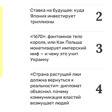
Ставка на будущее: куда
2
Япония инвестирует
триллионы
«1670»: фантомное тело
короля, или Как Польша
3
монетизирует имперский
миф — и чему это учит
Украину
«Страна растущей лжи
должна вернуться к
4
реальности»: дипломат
объяснил, почему
коммуникация властей
возмущает людей