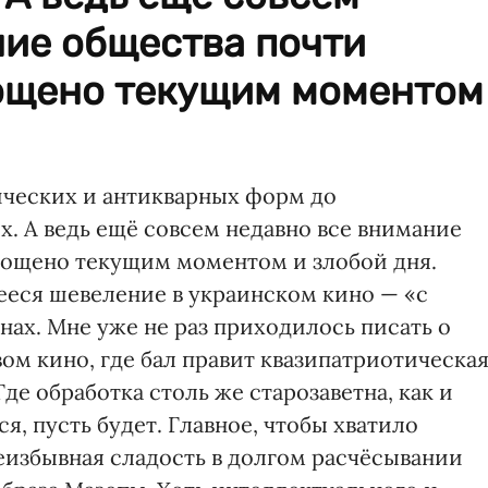
ние общества почти
ощено текущим моментом
гических и антикварных форм до
. А ведь ещё совсем недавно все внимание
лощено текущим моментом и злобой дня.
ееся шевеление в украинском кино — «с
анах. Мне уже не раз приходилось писать о
ом кино, где бал правит квазипатриотическа
Где обработка столь же старозаветна, как и
я, пусть будет. Главное, чтобы хватило
неизбывная сладость в долгом расчёсывании