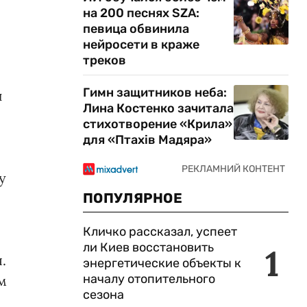
на 200 песнях SZA:
певица обвинила
нейросети в краже
треков
Гимн защитников неба:
и
Лина Костенко зачитала
стихотворение «Крила»
для «Птахів Мадяра»
у
ПОПУЛЯРНОЕ
Кличко рассказал, успеет
ли Киев восстановить
1
.
энергетические объекты к
началу отопительного
м
сезона