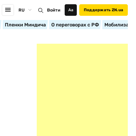
RU
Войти
Аа
Поддержать ZN.ua
Пленки Миндича
О переговорах с РФ
Мобилизация