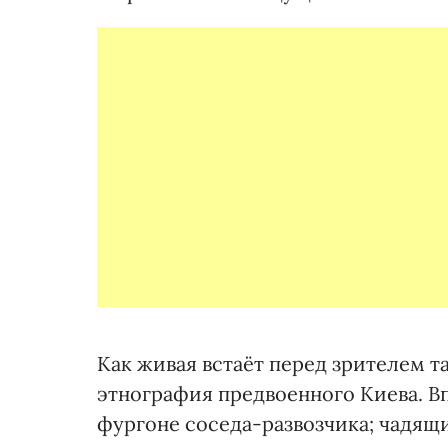
Как живая встаёт перед зрителем т
этнография предвоенного Киева. Впл
фургоне соседа-развозчика; чадящ