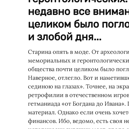
недавно все внима
целиком было погл
и злобой дня...
Старина опять в моде. От археоло
мемориальных и геронтологических
общества почти целиком было пог
Наверное, отлегло. Вот и наметивш
сединою на глазах». Точнее, на экр
ретрофилии в отечественном игров
гетманиада «от Богдана до Ивана». 
материал. Однако если очень хочетс
финансов. Ибо, ведомо, есть своя 