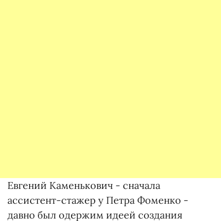
Евгений Каменькович - сначала
ассистент-стажер у Петра Фоменко -
давно был одержим идеей создания