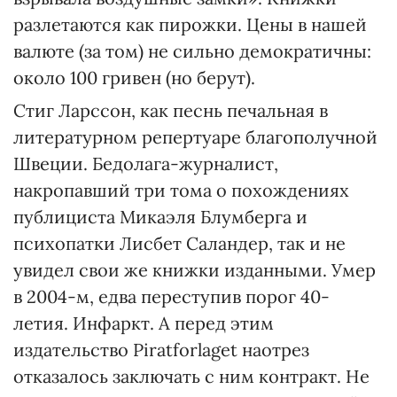
разлетаются как пирожки. Цены в нашей
валюте (за том) не сильно демократичны:
около 100 гривен (но берут).
Стиг Ларссон, как песнь печальная в
литературном репертуаре благополучной
Швеции. Бедолага-журналист,
накропавший три тома о похождениях
публициста Микаэля Блумберга и
психопатки Лисбет Саландер, так и не
увидел свои же книжки изданными. Умер
в 2004-м, едва переступив порог 40-
летия. Инфаркт. А перед этим
издательство Piratfоrlaget наотрез
отказалось заключать с ним контракт. Не