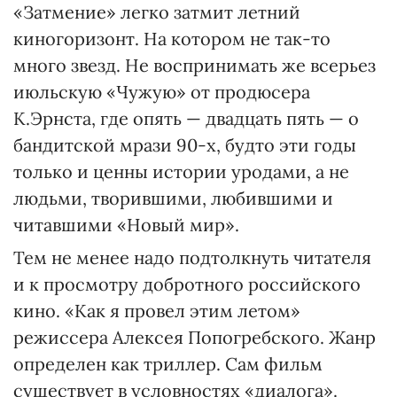
«Затмение» легко затмит летний
киногоризонт. На котором не так-то
много звезд. Не воспринимать же всерьез
июльскую «Чужую» от продюсера
К.Эрнста, где опять — двадцать пять — о
бандитской мрази 90-х, будто эти годы
только и ценны истории уродами, а не
людьми, творившими, любившими и
читавшими «Новый мир».
Тем не менее надо подтолкнуть читателя
и к просмотру добротного российского
кино. «Как я провел этим летом»
режиссера Алексея Попогребского. Жанр
определен как триллер. Сам фильм
существует в условностях «диалога».