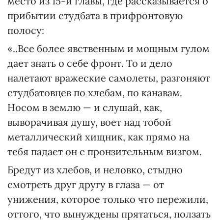
место из 15-й главы, где рассказывается о
прибытии студбата в прифронтовую
полосу:
«..Все более явственным и мощным гулом
дает знать о себе фронт. То и дело
налетают вражеские самолеты, разгоняют
студбатовцев по хлебам, по канавам.
Носом в землю — и слушай, как,
выворачивая душу, воет над тобой
металлический хищник, как прямо на
тебя падает он с пронзительным визгом.
Бредут из хлебов, и неловко, стыдно
смотреть друг другу в глаза — от
унижения, которое только что пережили,
оттого, что вынуждены прятаться, ползать