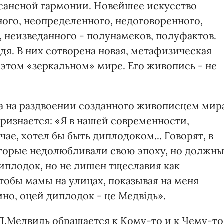
сансной гармонии. Новейшее искусство
ного, неопределенного, недоговоренного,
 неизведанного - полунамеков, полуфактов.
я. В них сотворена новая, метафизическая
в этом «зеркальном» мире. Его живопись - не
а на раздвоении созданного живописцем мир
ризнается: «Я в нашей современности,
ае, хотел бы быть диплодоком... Говорят, в
торые недолюбливали свою эпоху, но должн
 диплодок, но не лишен тщеславия как
тобы мамы на улицах, показывая на меня
ино, оцей диплодок - це Медвідь».
 Л.Медвидь обращается к Кому-то и к Чему-то