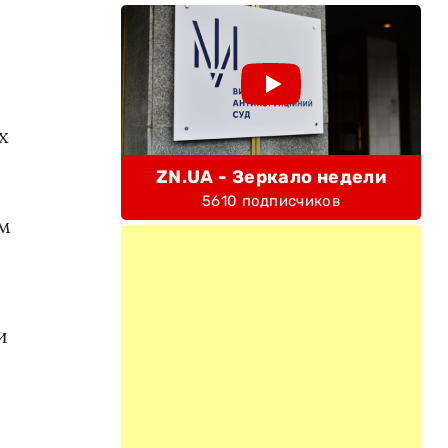
х
ZN.UA - Зеркало недели
5610 подписчиков
ом
и