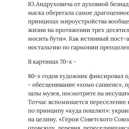
Ю.Андруховича от духовной безнад
маска оберегала самое драгоценно
принципах мироустройства вообще 
жизни на протяжении трех десятил
мосить бути». Как истинный пост-а
ностальгию по гармонии преодолев
В картинах 70-х -
80-х годов художник фиксировал о
- обесценивание «хомо сапиенс», п
залы музея, посмотрите на несущи
Тотчас вспоминается переселение 
по принципу «куда пошлют»: украин
на целину. «Герои Советского Сою
отовсюду, деревня, переселившаяс