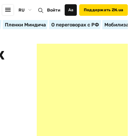
RU
Войти
Аа
Поддержать ZN.ua
Пленки Миндича
О переговорах с РФ
Мобилизация
К