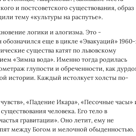
кого и постсоветского существования, образ
дили тему «культуры на распутье».
новение логики и алогизма. Это -
 обозначился еще в цикле «Эвакуаций» 1960-
тические существа катят по львовскому
ием «Зимна вода». Именно тогда родилась
нометраж глупости и обреченности, как дурд
ной истории. Каждый истолкует холсты по-
чувств», «Падение Икара», «Песочные часы» 
существования человека. Его тело в
частья гравитации». Оно летит, ему не
спят между Богом и мелочной обыденностью.