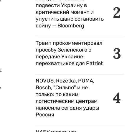
подвести Украину в
2
критический момент и
упустить шанс остановить
войну — Bloomberg
Трамп прокомментировал
3
просьбу Зеленского о
передаче Украине
перехватчиков для Patriot
т
NOVUS, Rozetka, PUMA,
о
Bosch, "Сильпо" и не
4
только: по каким
логистическим центрам
наносила сегодня удары
Россия