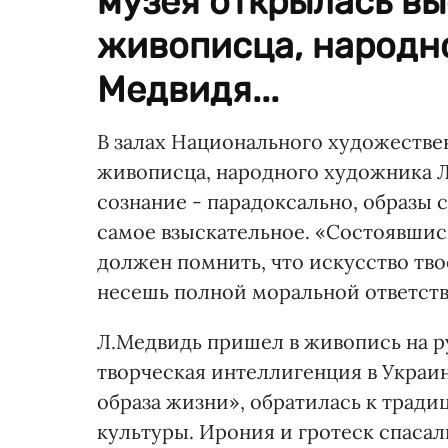
музея открылась вы
живописца, народн
Медвидя...
В залах Национального художестве
живописца, народного художника 
сознание - парадоксально, образы
самое взыскательное. «Состоявшись
должен помнить, что искусство тво
несешь полной моральной ответств
Л.Медвидь пришел в живопись на ру
творческая интеллигенция в Украин
образа жизни», обратилась к трад
культуры. Ирония и гротеск спасал