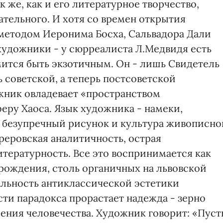
же, как и его литературное творчество,
ательного. И хотя со времен открытия
 методом Иеронима Босха, Сальвадора Дали
художники - у сюрреалиста Л.Медвидя есть
мится быть экзотичным. Он - лишь Свидетель
ь советской, а теперь постсоветской
жник овладевает «пространством
еру Хаоса. Язык художника - намеки,
а: безупречный рисунок и культура живописно
реровская аналитичность, острая
тературность. Все это воспринимается как
рождения, столь органичных на львовской
альность антиклассической эстетики
ти парадокса прорастает надежда - зерно
ния человечества. Художник говорит: «Пуст