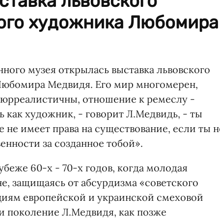
ставка львовского
ого художника Любомира
нного музея открылась выставка львовского
Любомира Медвидя. Его мир многомерен,
 сюрреалистичны, отношение к ремеслу -
 как художник, - говорит Л.Медвидь, - ты
е не имеет права на существование, если ты н
енности за созданное тобой».
беже 60-х - 70-х годов, когда молодая
е, защищаясь от абсурдизма «советского
ициям европейской и украинской смеховой
и поколение Л.Медвидя, как позже