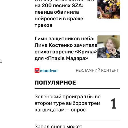
на 200 песнях SZA:
певица обвинила
нейросети в краже
треков
Гимн защитников неба:
Лина Костенко зачитала
стихотворение «Крила»
для «Птахів Мадяра»
а
ПОПУЛЯРНОЕ
ы
Зеленский проиграл бы во
1
втором туре выборов трем
кандидатам — опрос
,
Запад снова может