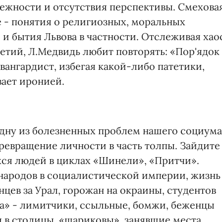
ежности и отсутствия перспективы. Смехова
е - понятия о религиозных, моральных
и бытия Львова в частности. Отслеживая хао
етий, Л.Медвидь любит повторять: «Пор'ядок
вангардист, избегая какой-либо патетики,
ает иронией.
дну из болезненных проблем нашего социума
ревращение личности в часть толпы. Зайдите
хся людей в циклах «Шинели», «Притчи».
народов в социалистической империи, жизнь
цев за Урал, горожан на окраины, студентов
за» - лимитчики, ссыльные, бомжи, беженцы
я в столицы, «шариковы», занявшие места