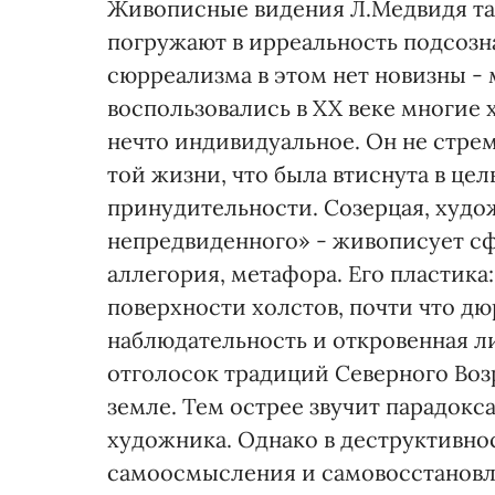
Живописные видения Л.Медвидя так 
погружают в ирреальность подсозн
сюрреализма в этом нет новизны -
воспользовались в XX веке многие 
нечто индивидуальное. Он не стре
той жизни, что была втиснута в цел
принудительности. Созерцая, худо
непредвиденного» - живописует сф
аллегория, метафора. Его пластик
поверхности холстов, почти что дю
наблюдательность и откровенная ли
отголосок традиций Северного Воз
земле. Тем острее звучит парадокс
художника. Однако в деструктивнос
самоосмысления и самовосстановле