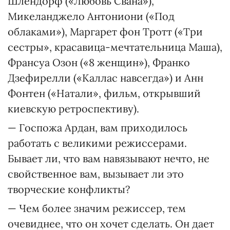
Шлендорф («Любовь Свана»),
Микеланджело Антониони («Под
облаками»), Маргарет фон Тротт («Три
сестры», красавица-мечтательница Маша),
Франсуа Озон («8 женщин»), Франко
Дзефирелли («Каллас навсегда») и Анн
Фонтен («Натали», фильм, открывший
киевскую ретроспективу).
— Госпожа Ардан, вам приходилось
работать с великими режиссерами.
Бывает ли, что вам навязывают нечто, не
свойственное вам, вызывает ли это
творческие конфликты?
— Чем более значим режиссер, тем
очевиднее, что он хочет сделать. Он дает