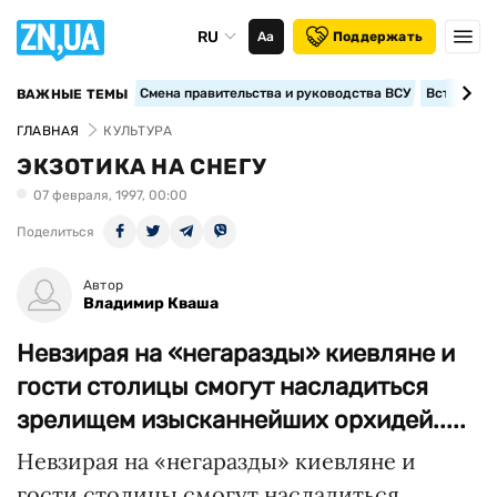
RU
Аа
Поддержать
Смена правительства и руководства ВСУ
Вступление
ВАЖНЫЕ ТЕМЫ
ГЛАВНАЯ
КУЛЬТУРА
ЭКЗОТИКА НА СНЕГУ
07 февраля, 1997, 00:00
Поделиться
Автор
Владимир Кваша
Невзирая на «негаразды» киевляне и
гости столицы смогут насладиться
зрелищем изысканнейших орхидей.....
Невзирая на «негаразды» киевляне и
гости столицы смогут насладиться