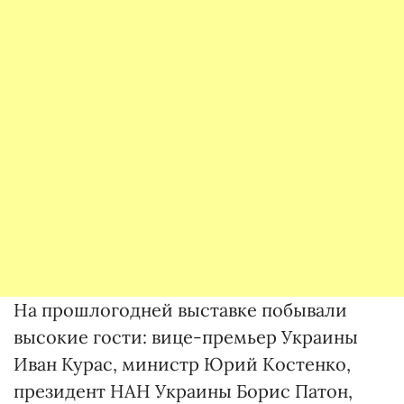
На прошлогодней выставке побывали
высокие гости: вице-премьер Украины
Иван Курас, министр Юрий Костенко,
президент НАН Украины Борис Патон,