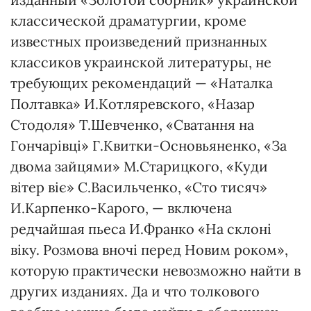
классической драматургии, кроме
известных произведений признанных
классиков украинской литературы, не
требующих рекомендаций — «Наталка
Полтавка» И.Котляревского, «Назар
Стодоля» Т.Шевченко, «Сватання на
Гончарівці» Г.Квитки-Основьяненко, «За
двома зайцями» М.Старицкого, «Куди
вітер віє» С.Васильченко, «Сто тисяч»
И.Карпенко-Карого, — включена
редчайшая пьеса И.Франко «На склоні
віку. Розмова вночі перед Новим роком»,
которую практически невозможно найти в
других изданиях. Да и что толкового