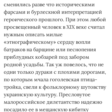
сменились разве что историческими
фарсами и бурлескной интерпретацией
героического прошлого. При этом любой
просвещенный человек в ХІХ веке считал
нужным описать милые
«этнографическому» сердцу вопли
батраков на барщине или песнопения
приблудных кобзарей под забором
родной усадьбы. Так уж повелось, что не
одни только дураки с плохими дорогами,
по которым мчала гоголевская птица-
тройка, свели к фольклорному шутовству
украинскую культуру. Пресловутое
малороссийское дилетантство надежно
посадило ее в мещанскую кибитку