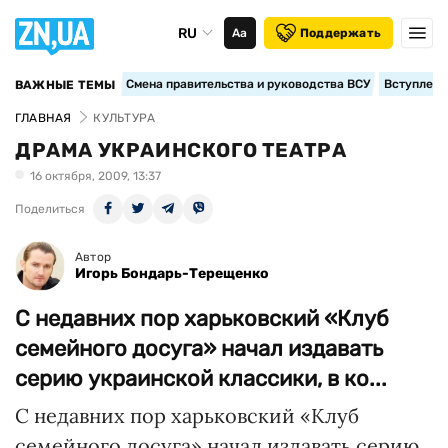
RU
Аа
Поддержать
Смена правительства и руководства ВСУ
Вступление
ВАЖНЫЕ ТЕМЫ
ГЛАВНАЯ
КУЛЬТУРА
ДРАМА УКРАИНСКОГО ТЕАТРА
16 октября, 2009, 13:37
Поделиться
Автор
Игорь Бондарь-Терещенко
С недавних пор харьковский «Клуб
семейного досуга» начал издавать
серию украинской классики, в ко...
С недавних пор харьковский «Клуб
семейного досуга» начал издавать серию