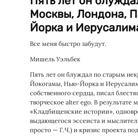
Пять лет он блужда
Москвы, Лондона, П
Йорка и Иерусалима
Все меня быстро забудут.
Мишель Уэльбек
Пять лет он блуждал по старым не
Йокогамы, Нью-Йорка и Иерусалима
собственного сердца, писал блестя
творческое alter ego. В результат
«Кладбищенские истории», однов
выдающегося эссеиста и мыслител
просто — Г.Ч.) и кризис проекта по