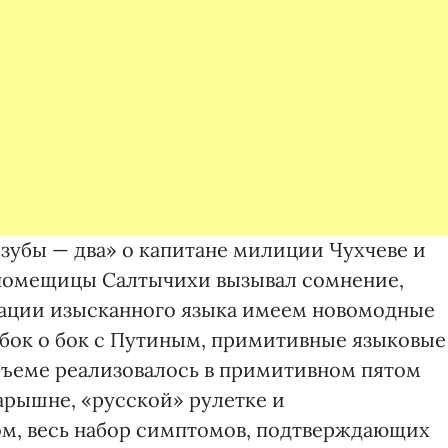
 зубы — два» о капитане милиции Чухчеве и
 помещицы Салтычихи вызывал сомнение,
зации изысканного языка имеем новомодные
бок о бок с Путиным, примитивные языковые
бъеме реализовалось в примитивном пятом
арышне, «русской» рулетке и
ом, весь набор симптомов, подтверждающих