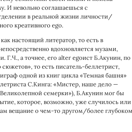
му. И невольно соглашаешься с
тделении в реальной жизни личности/
ного креативного ego.
 как настоящий литератор, то есть в
непосредственно вдохновляется музами,
.Ч., а точнее, его alter egoист Б.Акунин, по
 сюжетов», то есть писатель-беллетрист,
играф одной из книг цикла «Темная башня»
летриста С.Кинга: «Мистер, наше дело —
«Великолепной семерки»), Б.Акунин мог бы
)бытие, которое, возможно, уже случилось или
 там вещание о чем-то другом/более глубоко