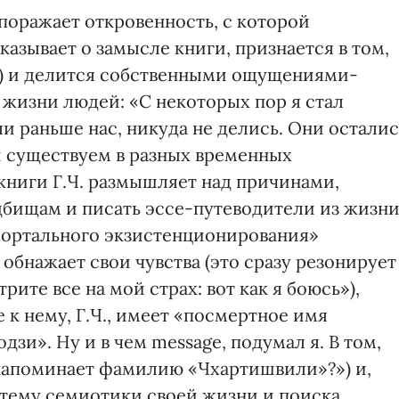
поражает откровенность, с которой
казывает о замысле книги, признается в том,
щ) и делится собственными ощущениями-
жизни людей: «С некоторых пор я стал
ли раньше нас, никуда не делись. Они осталис
и существуем в разных временных
книги Г.Ч. размышляет над причинами,
дбищам и писать эссе-путеводители из жизн
 мортального экзистенционирования»
 обнажает свои чувства (это сразу резонирует
ите все на мой страх: вот как я боюсь»),
к нему, Г.Ч., имеет «посмертное имя
и». Ну и в чем message, подумал я. В том,
напоминает фамилию «Чхартишвили»?») и,
 тему семиотики своей жизни и поиска