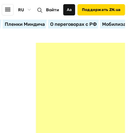
RU
Войти
Аа
Поддержать ZN.ua
Пленки Миндича
О переговорах с РФ
Мобилизация