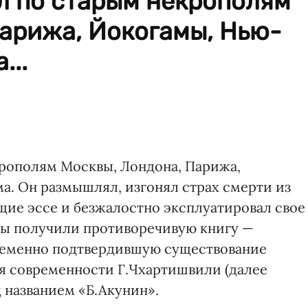
л по старым некрополям
арижа, Йокогамы, Нью-
...
крополям Москвы, Лондона, Парижа,
. Он размышлял, изгонял страх смерти из
щие эссе и безжалостно эксплуатировал свое
е мы получили противоречивую книгу —
ременно подтвердившую существование
я современности Г.Чхартишвили (далее
д названием «Б.Акунин».