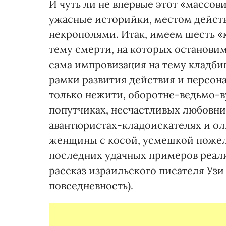
И чуть ли не впервые этот «массови
ужасные историйки, местом действ
некрополями. Итак, имеем шесть «
тему смерти, на которых остановим
сама импровизация на тему кладби
рамки развития действия и персон
только нежити, оборотне-ведьмо-
попутчиках, несчастливых любовни
авантюристах-кладоискателях и ол
женщины с косой, усмешкой пожел
последних удачных примеров реали
рассказ израильского писателя Узи
повседневность).