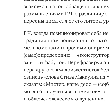
знаков-сигналов, обращенных к не
размышлениями Г.Ч. о различии/о
персоны писателя от его литератур
Г.Ч. всегда позиционировал себя не
традиционном понимании тот, кто 
мельпоменами и прочими онириями. Г
(само)определению — «конструктор
занятый фабулой. Перефразируя эп
пера другого «малоизвестного» бел
свинец» (слова Стива Маккуина из 
сказать: «Мистер, наше дело — (со
могло бы случиться, а не какое-то
и общечеловеческом ощущении».