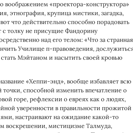
го воображением «проектора-конструктора»
ия, этнография, крупица мистики, загадка,
 вот что действительно способно порадовать
т с толку не присущие Фандорину
средственно над его телом: «Что за странная
кончить Училище п-правоведения, дослужитьс
 стать Мэйтаном и насытить своей кровью
название «Хеппи-энд», вообще избавляет всю
й точки, способной изменить впечатление о
вой горе, рефлексии о евреях как о людях,
койной уверенности в правильности прожитой
ями, настраивают на ожидание какой-то
ом воскрешении, мистицизме Талмуда,