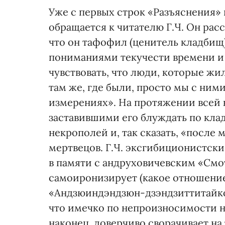
Уже с первых строк «Разъяснения» 
обращается к читателю Г.Ч. Он расс
что он тафофил (ценитель кладби
пониманиями текучести времени и 
чувствовать, что люди, которые жи
там же, где были, просто мы с ним
измерениях». На протяжении всей 
заставившими его блуждать по кла
некрополей и, так сказать, «после
мертвецов. Г.Ч. эксгибиционистски
в памяти с андруховичевским «Смотр
самоиронизирует (какое отношение 
«Андзюиндэндзюн-дзэндзиттитайкодз
что имечко по непроизносимости 
наконец, доверчиво сворачивает на