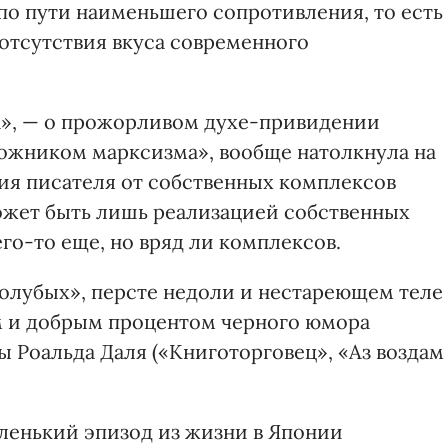
 по пути наименьшего сопротивления, то есть
 отсутствия вкуса современного
а», — о прожорливом духе-привидении
ожником марксизма», вообще натолкнула на
ия писателя от собственных комплексов
ожет быть лишь реализацией собственных
го-то еще, но вряд ли комплексов.
голубых», персте недоли и нестареющем теле
м и добрым процентом черного юмора
 Роальда Даля («Книготорговец», «Аз воздам
аленький эпизод из жизни в Японии