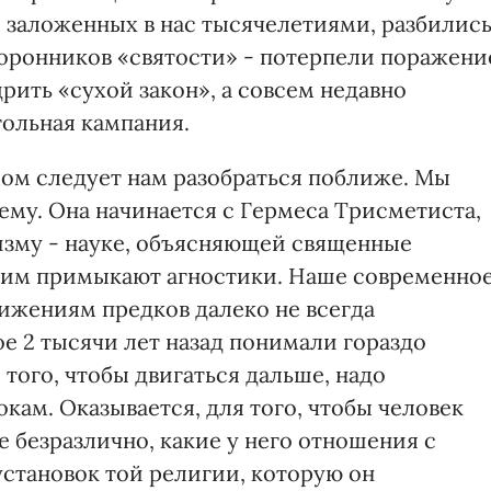
заложенных в нас тысячелетиями, разбилис
оронников «святости» - потерпели поражени
ить «сухой закон», а совсем недавно
гольная кампания.
ом следует нам разобраться поближе. Мы
ему. Она начинается с Гермеса Трисметиста,
изму - науке, объясняющей священные
 ним примыкают агностики. Наше современно
ижениям предков далеко не всегда
ое 2 тысячи лет назад понимали гораздо
 того, чтобы двигаться дальше, надо
кам. Оказывается, для того, чтобы человек
е безразлично, какие у него отношения с
 установок той религии, которую он