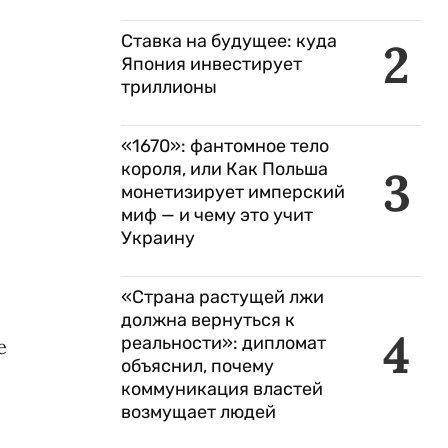
Ставка на будущее: куда
2
Япония инвестирует
триллионы
«1670»: фантомное тело
короля, или Как Польша
3
монетизирует имперский
миф — и чему это учит
Украину
«Страна растущей лжи
должна вернуться к
4
реальности»: дипломат
е
объяснил, почему
коммуникация властей
возмущает людей