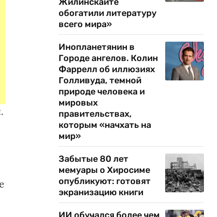
Жилинскайте
обогатили литературу
всего мира»
Инопланетянин в
Городе ангелов. Колин
Фаррелл об иллюзиях
Голливуда, темной
природе человека и
мировых
.
правительствах,
которым «начхать на
мир»
Забытые 80 лет
мемуары о Хиросиме
опубликуют: готовят
е
экранизацию книги
ИИ обучался более чем