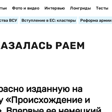
тьи
Фото и видео
Интервью
Лонгриды
Тесты
ства ВСУ
Вступление в ЕС: кластеры
Реформа армии
КАЗАЛАСЬ РАЕМ
расно изданную на
гу «Происхождение и
. Впервые ее немецкий