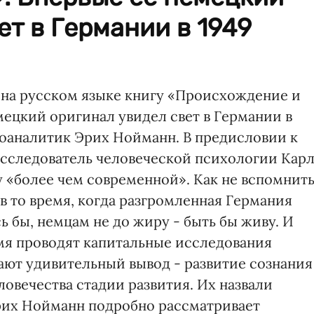
ет в Германии в 1949
 на русском языке книгу «Происхождение и
мецкий оригинал увидел свет в Германии в
хоаналитик Эрих Нойманн. В предисловии к
исследователь человеческой психологии Кар
у «более чем современной». Как не вспомнит
 в то время, когда разгромленная Германия
сь бы, немцам не до жиру - быть бы живу. И
емя проводят капитальные исследования
ают удивительный вывод - развитие сознания
ловечества стадии развития. Их назвали
рих Нойманн подробно рассматривает