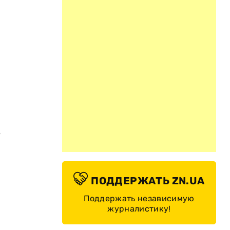
л
ь
ПОДДЕРЖАТЬ ZN.UA
Поддержать независимую
журналистику!