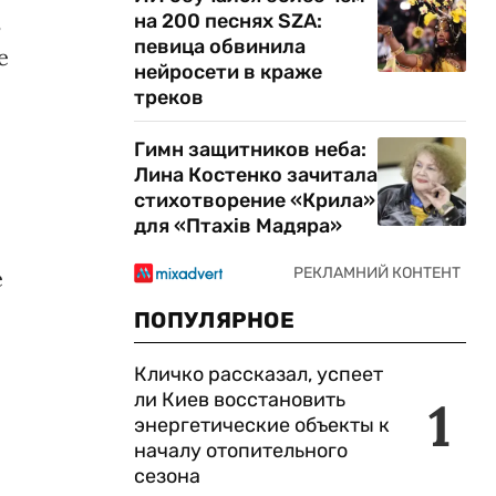
на 200 песнях SZA:
ь
певица обвинила
е
нейросети в краже
треков
Гимн защитников неба:
Лина Костенко зачитала
стихотворение «Крила»
для «Птахів Мадяра»
е
ПОПУЛЯРНОЕ
Кличко рассказал, успеет
ли Киев восстановить
1
энергетические объекты к
началу отопительного
сезона