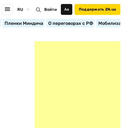
RU
Войти
Аа
Поддержать ZN.ua
Пленки Миндича
О переговорах с РФ
Мобилизация