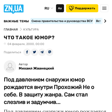
RU
Аа
Поддержать
Смена правительства и руководства ВСУ
Вступление
ВАЖНЫЕ ТЕМЫ
ГЛАВНАЯ
КУЛЬТУРА
ЧТО ТАКОЕ ЮМОР?
04 февраля, 2000, 00:00
Поделиться
Автор
Михаил Жванецкий
Под давлением снаружи юмор
рождается внутри Прохожий Не о
себе. В защиту жанра. Сам стал
слезлив и задумчив...
Под давлением снаружи юмор рождается