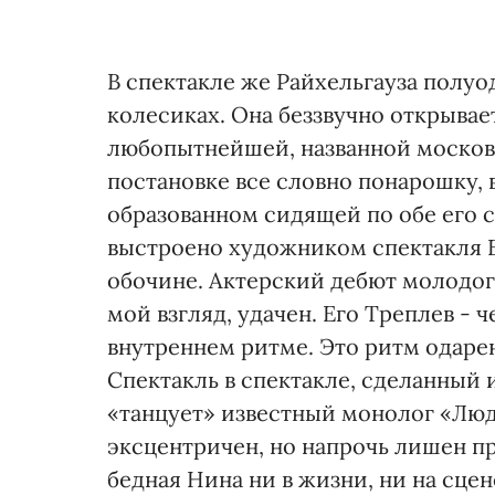
В спектакле же Райхельгауза полуод
колесиках. Она беззвучно открывае
любопытнейшей, названной моско
постановке все словно понарошку, 
образованном сидящей по обе его 
выстроено художником спектакля Б
обочине. Актерский дебют молодог
мой взгляд, удачен. Его Треплев - 
внутреннем ритме. Это ритм одарен
Спектакль в спектакле, сделанный 
«танцует» известный монолог «Люди
эксцентричен, но напрочь лишен п
бедная Нина ни в жизни, ни на сцен