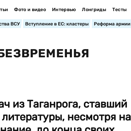
тьи
Фото и видео
Интервью
Лонгриды
Тесты
ства ВСУ
Вступление в ЕС: кластеры
Реформа армии
 БЕЗВРЕМЕНЬЯ
ч из Таганрога, ставший
литературы, несмотря на
нание, до конца своих