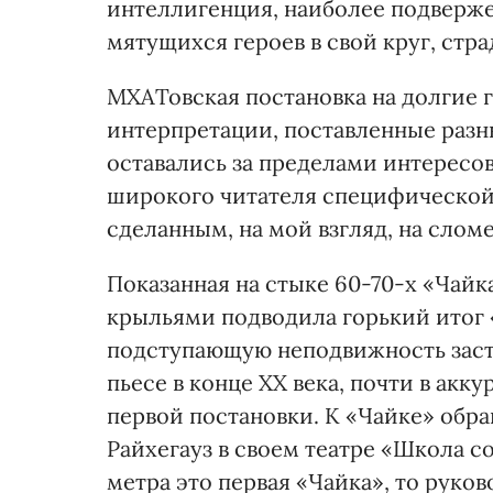
интеллигенция, наиболее подверже
мятущихся героев в свой круг, стр
МХАТовская постановка на долгие 
интерпретации, поставленные разн
оставались за пределами интересов
широкого читателя специфической 
сделанным, на мой взгляд, на слом
Показанная на стыке 60-70-х «Ча
крыльями подводила горький итог
подступающую неподвижность засто
пьесе в конце ХХ века, почти в ак
первой постановки. К «Чайке» обр
Райхегауз в своем театре «Школа 
метра это первая «Чайка», то руков