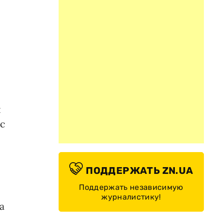
я
 с
ПОДДЕРЖАТЬ ZN.UA
Поддержать независимую
журналистику!
а