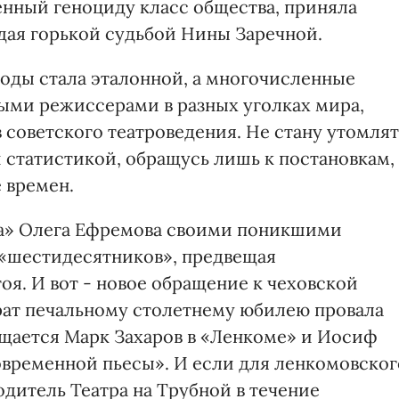
нный геноциду класс общества, приняла
адая горькой судьбой Нины Заречной.
годы стала эталонной, а многочисленные
ыми режиссерами в разных уголках мира,
 советского театроведения. Не стану утомлят
статистикой, обращусь лишь к постановкам,
е времен.
йка» Олега Ефремова своими поникшими
 «шестидесятников», предвещая
я. И вот - новое обращение к чеховской
курат печальному столетнему юбилею провала
ащается Марк Захаров в «Ленкоме» и Иосиф
современной пьесы». И если для ленкомовског
одитель Театра на Трубной в течение