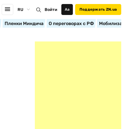
RU
Войти
Аа
Поддержать ZN.ua
Пленки Миндича
О переговорах с РФ
Мобилизация