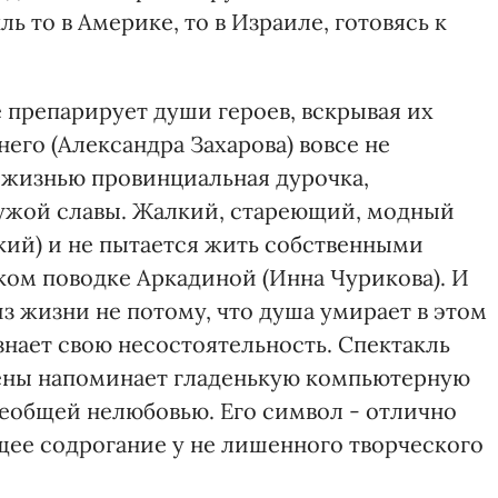
ль то в Америке, то в Израиле, готовясь к
 препарирует души героев, вскрывая их
него (Александра Захарова) вовсе не
я жизнью провинциальная дурочка,
ужой славы. Жалкий, стареющий, модный
кий) и не пытается жить собственными
ком поводке Аркадиной (Инна Чурикова). И
з жизни не потому, что душа умирает в этом
знает свою несостоятельность. Спектакль
ены напоминает гладенькую компьютерную
сеобщей нелюбовью. Его символ - отлично
щее содрогание у не лишенного творческого