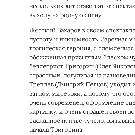
нескольких лет ставил этот спектак
выходу на родную сцену.
Жесткий Захаров в своем спектакле
пустоту и никчемность. Заречная у 
трагическая героиня, а сломленна
обожженная призывным блеском ч
беллетрист Тригорин (Олег Янковс
страстями, погуливая на разновели
Треплев (Дмитрий Певцов) уходит и
ватном мире лжи, а потому что осо
очень современен, оформление сц
картинку, и очень страшен своей в
сделанное птичье чучело, вызываю
начала Тригорина.