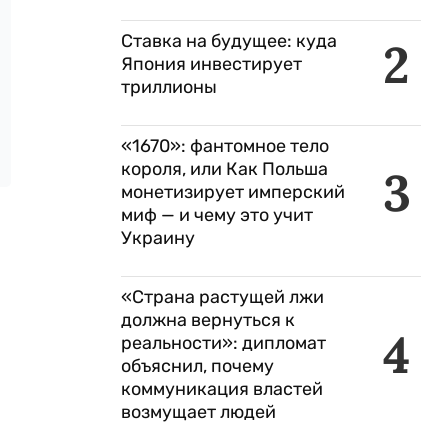
Ставка на будущее: куда
2
Япония инвестирует
триллионы
«1670»: фантомное тело
короля, или Как Польша
3
монетизирует имперский
миф — и чему это учит
Украину
«Страна растущей лжи
должна вернуться к
4
реальности»: дипломат
объяснил, почему
коммуникация властей
возмущает людей