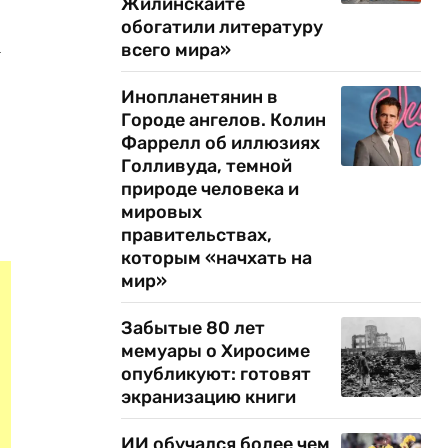
Жилинскайте
обогатили литературу
а
всего мира»
Инопланетянин в
Городе ангелов. Колин
Фаррелл об иллюзиях
Голливуда, темной
природе человека и
мировых
правительствах,
которым «начхать на
мир»
Забытые 80 лет
мемуары о Хиросиме
опубликуют: готовят
экранизацию книги
ИИ обучался более чем