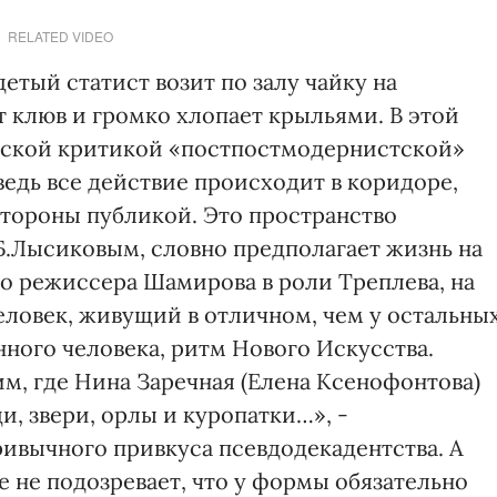
RELATED VIDEO
етый статист возит по залу чайку на
т клюв и громко хлопает крыльями. В этой
вской критикой «постпостмодернистской»
ведь все действие происходит в коридоре,
стороны публикой. Это пространство
.Лысиковым, словно предполагает жизнь на
о режиссера Шамирова в роли Треплева, на
человек, живущий в отличном, чем у остальных
ного человека, ритм Нового Искусства.
им, где Нина Заречная (Елена Ксенофонтова)
, звери, орлы и куропатки…», -
ривычного привкуса псевдодекадентства. А
е не подозревает, что у формы обязательно