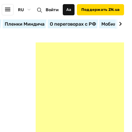
RU
Войти
Аа
Поддержать ZN.ua
Пленки Миндича
О переговорах с РФ
Мобилизация