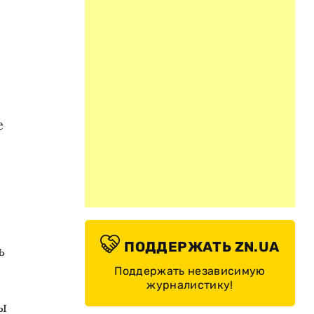
е
ПОДДЕРЖАТЬ ZN.UA
ь
Поддержать независимую
журналистику!
ы