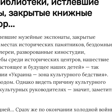
иблиотеки, истлевшие
ы, закрытые книжные
р...
левшие музейные экспонаты, закрытые
 местах исторических памятников, бездомны
алереи, разворованные киностудии,
бы среди исторических центров, нашествие
настоящее и будущее наших детей» — так
нии «Украина — зона культурного бедствия».
одом. Однако видеть причину культурного
культурных руководителях — значит, заметит
дней… Сразу же по окончании холодной войн