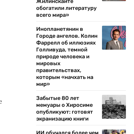
Жилинскайте
обогатили литературу
всего мира»
Инопланетянин в
Городе ангелов. Колин
Фаррелл об иллюзиях
Голливуда, темной
природе человека и
мировых
правительствах,
которым «начхать на
мир»
Забытые 80 лет
е
мемуары о Хиросиме
опубликуют: готовят
экранизацию книги
ИИ обучался более чем