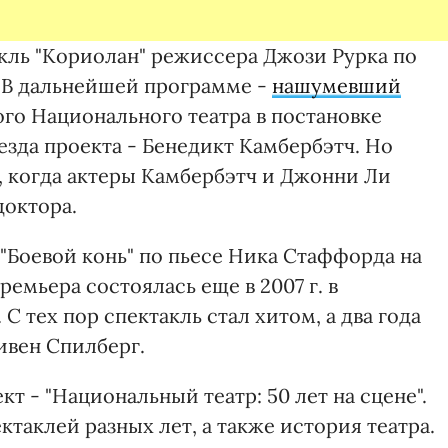
кль "Кориолан" режиссера Джози Рурка по
 В дальнейшей программе -
нашумевший
ого Национального театра в постановке
езда проекта - Бенедикт Камбербэтч. Но
, когда актеры Камбербэтч и Джонни Ли
доктора.
"Боевой конь" по пьесе Ника Стаффорда на
емьера состоялась еще в 2007 г. в
 тех пор спектакль стал хитом, а два года
ивен Спилберг.
т - "Национальный театр: 50 лет на сцене".
таклей разных лет, а также история театра.