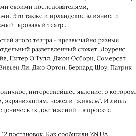
семи своими последователями,
и. Это также и ирландское влияние, и
емый "кровавый театр".
тей этого театра - чрезвычайно разные
 отдельный разветвленный сюжет. Лоуренс
йв, Питер О'Тулл, Джон Осборн, Сомерсет
Вивьен Ли, Джо Ортон, Бернард Шоу, Патрик
оничное, интереснейшее явление, о котором
м, экранизациям, нежели "живьем". И лишь
сценических достижений - в проекте
 12 постановок. Как сообщили
ZN.UA