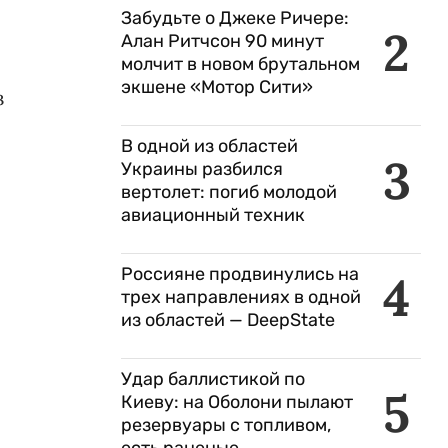
Забудьте о Джеке Ричере:
2
Алан Ритчсон 90 минут
молчит в новом брутальном
экшене «Мотор Сити»
з
В одной из областей
3
Украины разбился
вертолет: погиб молодой
авиационный техник
Россияне продвинулись на
4
трех направлениях в одной
из областей — DeepState
Удар баллистикой по
5
Киеву: на Оболони пылают
резервуары с топливом,