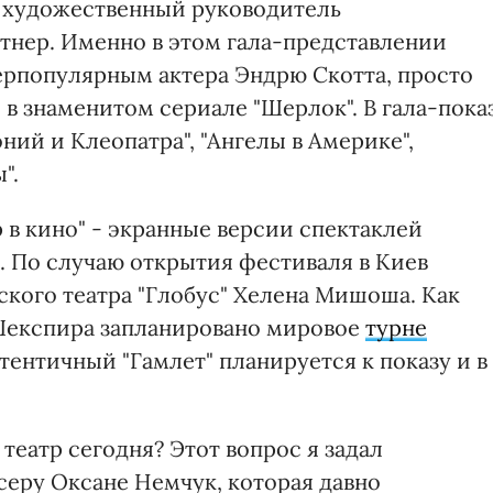
 художественный руководитель
тнер. Именно в этом гала-представлении
ерпопулярным актера Эндрю Скотта, просто
в знаменитом сериале "Шерлок". В гала-пока
ий и Клеопатра", "Ангелы в Америке",
".
 в кино" - экранные версии спектаклей
др. По случаю открытия фестиваля в Киев
кого театра "Глобус" Хелена Мишоша. Как
ю Шекспира запланировано мировое
турне
утентичный "Гамлет" планируется к показу и в
театр сегодня? Этот вопрос я задал
еру Оксане Немчук, которая давно