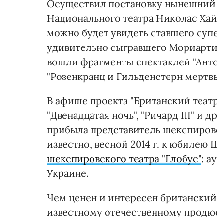
Осуществил постановку нынешний
Национального театра Николас Хай
можно будет увидеть ставшего суп
удивительно сыгравшего Мориарти 
вошли фрагменты спектаклей "Антон
"Розенкранц и Гильденстерн мертвы
В афише проекта "Британский театр
"Двенадцатая ночь", "Ричард III" и 
прибыла представитель шекспировс
известно, весной 2014 г. к юбиле
шекспировского театра "Глобус"
: а
Украине.
Чем ценен и интересен британский 
известному отечественному продюс