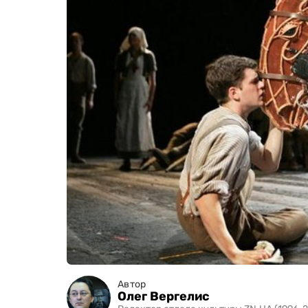
Автор
Олег Вергелис