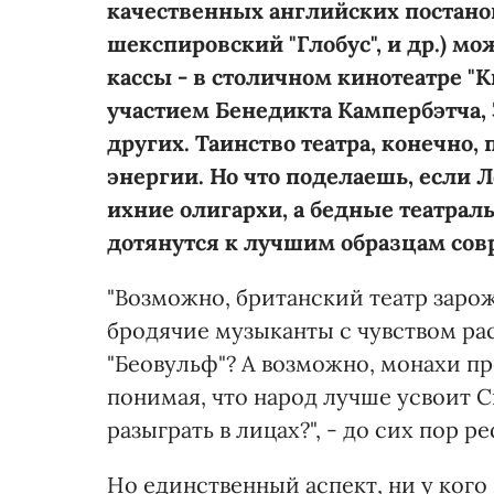
качественных английских постанов
шекспировский "Глобус", и др.) мо
кассы - в столичном кинотеатре "
участием Бенедикта Кампербэтча, 
других. Таинство театра, конечно,
энергии. Но что поделаешь, если Л
ихние олигархи, а бедные театрал
дотянутся к лучшим образцам сов
"Возможно, британский театр зарож
бродячие музыканты с чувством р
"Беовульф"? А возможно, монахи пр
понимая, что народ лучше усвоит 
разыграть в лицах?", - до сих пор 
Но единственный аспект, ни у ког