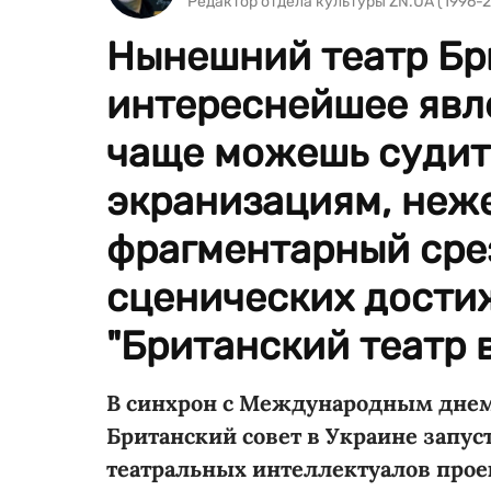
Редактор отдела культуры ZN.UA (1996-2
Нынешний театр Бр
интереснейшее явле
чаще можешь судить
экранизациям, неже
фрагментарный сре
сценических достиж
"Британский театр в
В синхрон с Международным днем 
Британский совет в Украине зап
театральных интеллектуалов проект