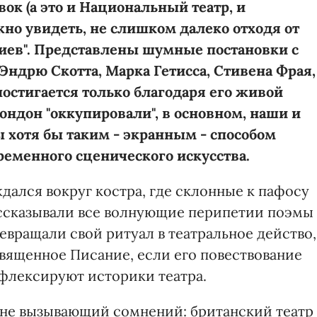
ок (а это и Национальный театр, и
жно увидеть, не слишком далеко отходя от
Киев". Представлены шумные постановки с
Эндрю Скотта, Марка Гетисса, Стивена Фрая,
 постигается только благодаря его живой
ондон "оккупировали", в основном, наши и
ы хотя бы таким - экранным - способом
ременного сценического искусства.
дался вокруг костра, где склонные к пафосу
ассказывали все волнующие перипетии поэмы
евращали свой ритуал в театральное действо,
Священное Писание, если его повествование
рефлексируют историки театра.
о не вызывающий сомнений: британский театр 