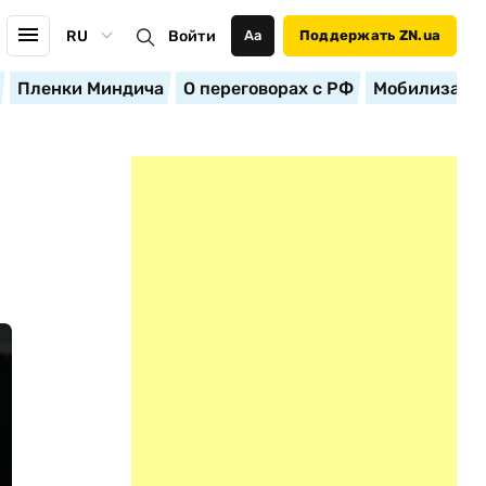
RU
Войти
Аа
Поддержать ZN.ua
Пленки Миндича
О переговорах с РФ
Мобилизация