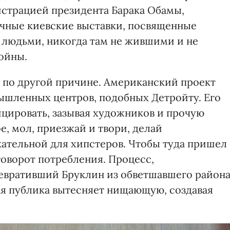
страцией президента Барака Обамы,
ечные киевские выставки, посвященные
 людьми, никогда там не жившими и не
ойны.
и по другой причине. Американский проект
ышленных центров, подобных Детройту. Его
цировать, зазывая художников и прочую
, мол, приезжай и твори, делай
ательной для хипстеров. Чтобы туда пришел
уговорот потребления. Процесс,
евративший Бруклин из обветшавшего район
ая публика вытесняет нищающую, создавая