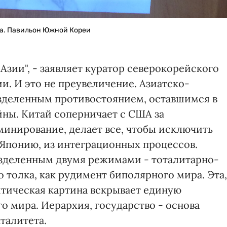
а. Павильон Южной Кореи
зии", - заявляет куратор северокорейского
ии. И это не преувеличение. Азиатско-
азделенным противостоянием, оставшимся в
йны. Китай соперничает с США за
инирование, делает все, чтобы исключить
 Японию, из интеграционных процессов.
азделенным двумя режимами - тоталитарно-
 толка, как рудимент биполярного мира. Эта,
итическая картина вскрывает единую
о мира. Иерархия, государство - основа
талитета.