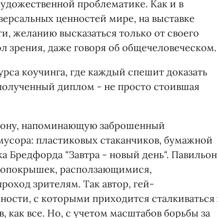
художественной проблематике. Как и в
ерсальных ценностей мире, на выставке
и, желанию высказаться только от своего
л зрения, даже говоря об общечеловеческом.
урса коучинга, где каждый спешит доказать
 полученный диплом - не просто стоившая
 зону, напоминающую заброшенный
 мусора: пластиковых стаканчиков, бумажной
а Бредфорда "Завтра - новый день". Павильон
топокрышек, расползающимися,
оход зрителям. Так автор, гей-
ности, с которыми приходится сталкиваться 
, как все. Но, с учетом масштабов борьбы за