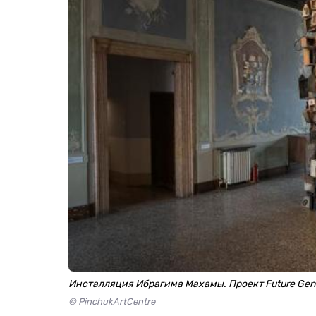
Инсталляция Ибрагима Махамы. Проект Future Gener
© PinchukArtCentre