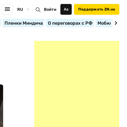
RU
Войти
Аа
Поддержать ZN.ua
Пленки Миндича
О переговорах с РФ
Мобилизация