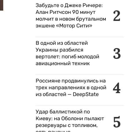
Забудьте о Джеке Ричере:
2
Алан Ритчсон 90 минут
молчит в новом брутальном
экшене «Мотор Сити»
В одной из областей
3
Украины разбился
вертолет: погиб молодой
авиационный техник
Россияне продвинулись на
4
трех направлениях в одной
из областей — DeepState
Удар баллистикой по
5
Киеву: на Оболони пылают
резервуары с топливом,