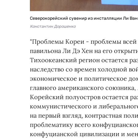
Северокорейский сувенир из инсталляции Ли Ван
Константин Дорошенко
"Проблемы Кореи - проблемы всей А
павильона Ли Дэ Хен на его открыт
Тихоокеанский регион остается р
наследство со времен холодной во
экономическое и политическое дом
главного американского союзника,
Корейский полуостров остается р
коммунистического и либерального
на первый взгляд, контрастная пол
проблематику всего конфуцианског
конфуцианской цивилизации и мен