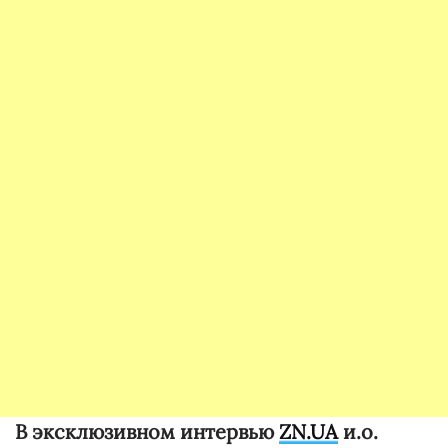
В эксклюзивном интервью
ZN.UA
и.о.