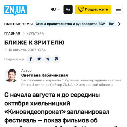
RU
Аа
Поддержать
Смена правительства и руководства ВСУ
Вступление
ВАЖНЫЕ ТЕМЫ
ГЛАВНАЯ
КУЛЬТУРА
БЛИЖЕ К ЗРИТЕЛЮ
10 августа, 2007, 13:34
Поделиться
Автор
Светлана Кабачинская
Заслуженный журналист Украины, кавалер ордена княгини
Ольги III степени. Собкор ZN.UA в Хмельницкой области.
С начала августа и до середины
октября хмельницкий
«Киновидеопрокат» запланировал
фестиваль — показ фильмов об