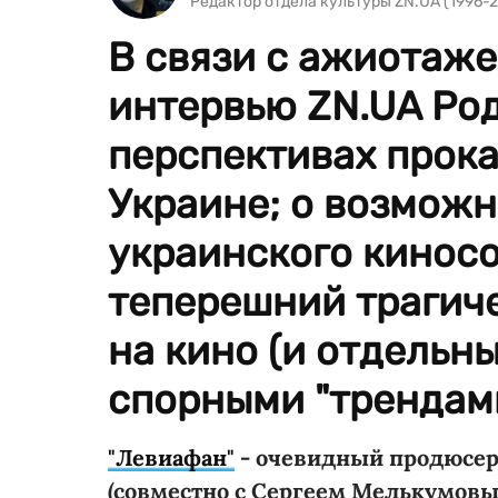
Редактор отдела культуры ZN.UA (1996-2
В связи с ажиотаже
интервью ZN.UA Род
перспективах прока
Украине; о возможн
украинского кинос
теперешний трагиче
на кино (и отдельны
спорными "трендами"
"Левиафан"
- очевидный продюсер
(совместно с Сергеем Мелькумовы