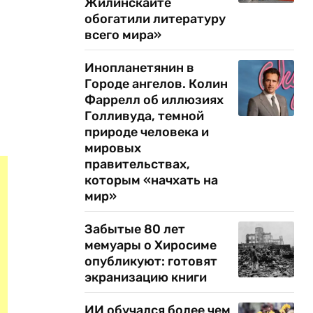
Жилинскайте
обогатили литературу
всего мира»
Инопланетянин в
Городе ангелов. Колин
й
Фаррелл об иллюзиях
Голливуда, темной
природе человека и
мировых
правительствах,
которым «начхать на
мир»
Забытые 80 лет
мемуары о Хиросиме
опубликуют: готовят
экранизацию книги
ИИ обучался более чем