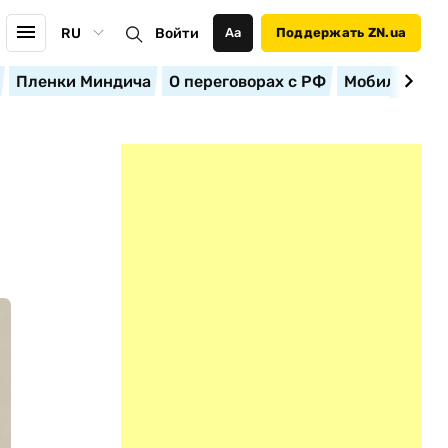
RU
Войти
Аа
Поддержать ZN.ua
Пленки Миндича
О переговорах с РФ
Мобилизация