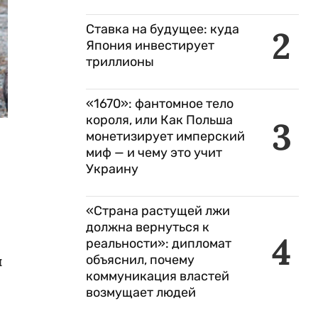
Ставка на будущее: куда
2
Япония инвестирует
триллионы
«1670»: фантомное тело
короля, или Как Польша
3
монетизирует имперский
миф — и чему это учит
Украину
«Страна растущей лжи
должна вернуться к
4
реальности»: дипломат
й
объяснил, почему
коммуникация властей
возмущает людей