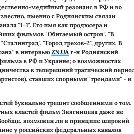
щественно-медийный резонанс в РФ и во
известно, именно с Роднянским связан
нала "1+1". Его имя как продюсера и
йших фильмов "Обитаемый остров", "В
 "Сталинград", "Город грехов-2", других. В
фана" в интервью
ZN.UA
г-н Роднянский
 фильма в РФ и Украине; о возможностях
дничества в теперешний трагический период
 артистов), ставших спорными "трендами" - и
стей буквально трещит сообщениями о том,
стных властей фильм Звягинцева даже не
 Вообще, возможен ли в принципе широкий
лание у российских федеральных каналов