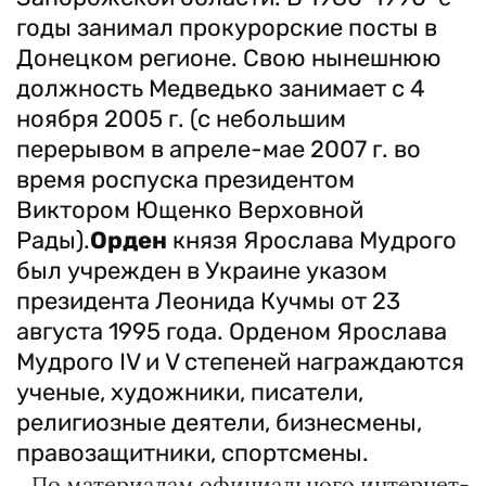
годы занимал прокурорские посты в
Донецком регионе. Свою нынешнюю
должность Медведько занимает с 4
ноября 2005 г. (с небольшим
перерывом в апреле-мае 2007 г. во
время роспуска президентом
Виктором Ющенко Верховной
Рады).
Орден
князя Ярослава Мудрого
был учрежден в Украине указом
президента Леонида Кучмы от 23
августа 1995 года. Орденом Ярослава
Мудрого IV и V степеней награждаются
ученые, художники, писатели,
религиозные деятели, бизнесмены,
правозащитники, спортсмены.
По материалам официального интернет-