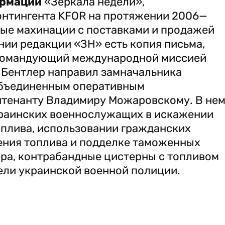
рмации
«Зеркала недели»,
онтингента KFOR на протяжении 2006—
ные махинации с поставками и продажей
нии редакции «ЗН» есть копия письма,
 командующий международной миссией
 Бентлер направил замначальника
бъединенным оперативным
йтенанту Владимиру Можаровскому. В не
раинских военнослужащих в искажении
оплива, использовании гражданских
ения топлива и подделке таможенных
ера, контрабандные цистерны с топливом
ли украинской военной полиции.