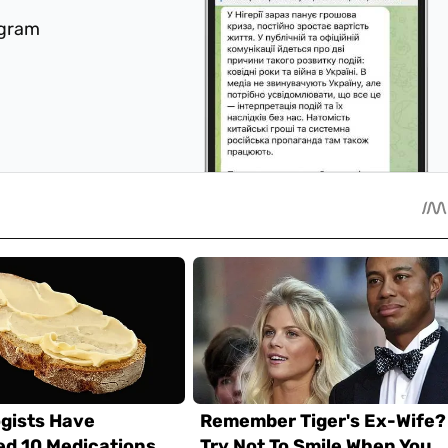
egram