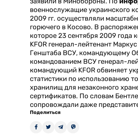
заявили в Минобороны. По
инфо
военнослужащие украинского к
2009 гг. осуществляли масштаб
горючего в Косово. В распоряже
которое 23 сентября 2009 года
KFOR генерал-лейтенант Маркус
Генштаба ВСУ, командующему О
командованием ВСУ генерал-ле
командующий KFOR обвиняет ук
статистики по использованию т
хранилищ для незаконного хран
сертификатов. По словам Бентл
сопровождали даже представите
Поделиться