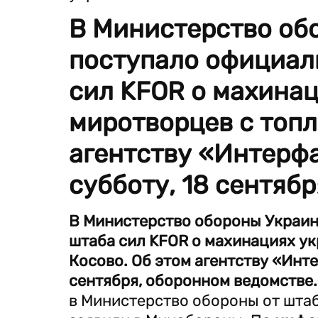
В Министерство об
поступало официал
сил KFOR о махина
миротворцев с топл
агентству «Интерф
субботу, 18 сентяб
В Министерство обороны Украин
штаба сил KFOR о махинациях ук
Косово. Об этом агентству «Инт
сентября, оборонном ведомстве.
в Министерство обороны от штаб