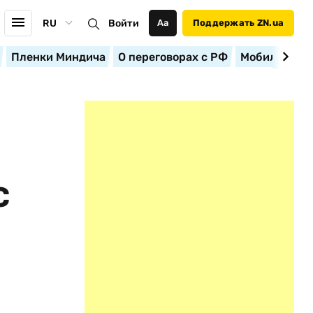
RU
Войти
Аа
Поддержать ZN.ua
Пленки Миндича
О переговорах с РФ
Мобилизация
С