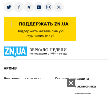
ПОДДЕРЖАТЬ ZN.UA
Поддержать независимую
журналистику!
ЗЕРКАЛО НЕДЕЛИ
не подводим с 1994-го года
АРХИВ
Внутренняя политика
Социальная защита
Международная политика
Зарубежная экономика
Макроуровень
Конфликт интересов
Энергорынок
Экономическая
безопасность
Приватизация