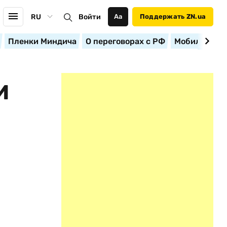
RU
Войти
Аа
Поддержать ZN.ua
Пленки Миндича
О переговорах с РФ
Мобилизация
И