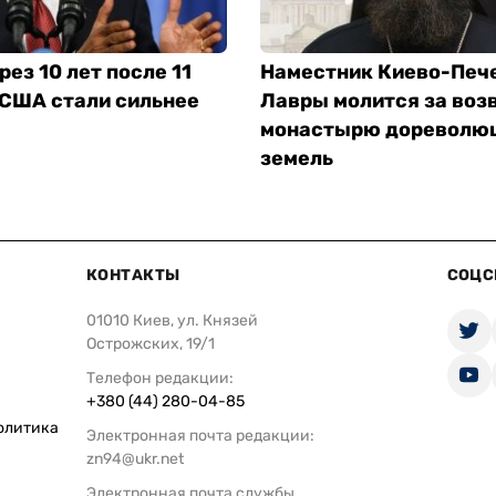
рез 10 лет после 11
Наместник Киево-Печ
 США стали сильнее
Лавры молится за воз
монастырю дореволю
земель
КОНТАКТЫ
СОЦС
01010 Киев, ул. Князей
Острожских, 19/1
Телефон редакции:
+380 (44) 280-04-85
олитика
Электронная почта редакции:
zn94@ukr.net
Электронная почта службы