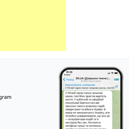
egram