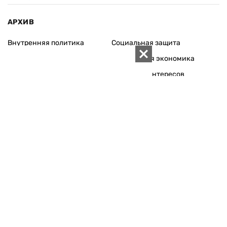
АРХИВ
Внутренняя политика
Социальная защита
Международная политика
Зарубежная экономика
Макроуровень
Конфликт интересов
Энергорынок
Экономическая
безопасность
Приватизация
Персоналии
Экономика регионов
Социум
Наука
История
Технологии
Круг семьи
Среда обитания
Туризм
Церковь
Собственность
Культура