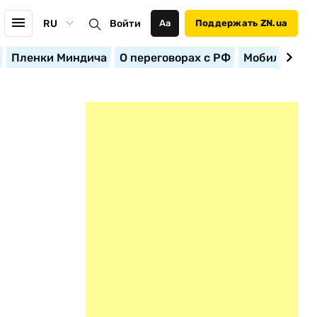
RU
Войти
Аа
Поддержать ZN.ua
Пленки Миндича
О переговорах с РФ
Мобилизация