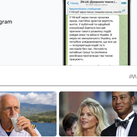
egram