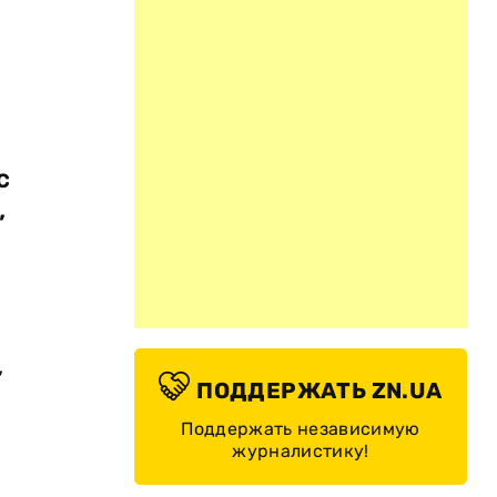
с
,
,
ПОДДЕРЖАТЬ ZN.UA
Поддержать независимую
журналистику!