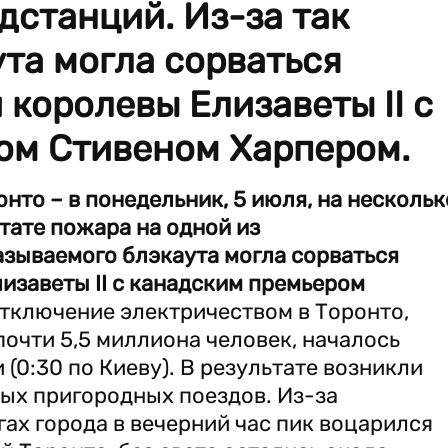
дстанций. Из-за так
та могла сорваться
 королевы Елизаветы II с
ом Стивеном Харпером.
нто – в понедельник, 5 июля, на нескольк
ьтате пожара на одной из
азываемого блэкаута могла сорваться
изаветы II с канадским премьером
тключение электричеством в Торонто,
почти 5,5 миллиона человек, началось
 (0:30 по Киеву). В результате возникли
рых пригородных поездов. Из-за
ах города в вечерний час пик воцарился