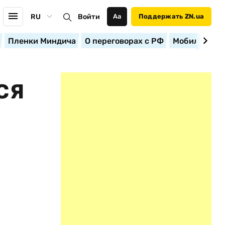
RU
Войти
Аа
Поддержать ZN.ua
Пленки Миндича
О переговорах с РФ
Мобилизация
СЯ