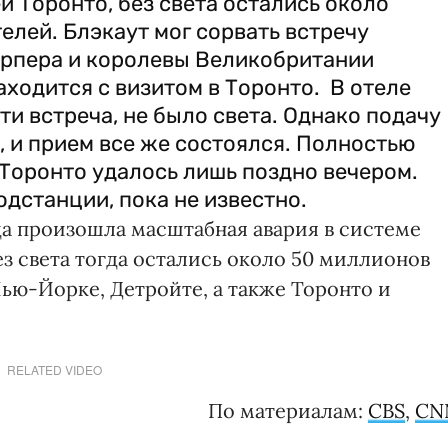
ей Торонто, без света остались около
лей. Блэкаут мог сорвать встречу
арпера и королевы Великобритании
находится с визитом в Торонто. В отеле
йти встреча, не было света. Однако подачу
, и прием все же состоялся. Полностью
Торонто удалось лишь поздно вечером.
одстанции, пока не известно.
да произошла масштабная авария в системе
з света тогда остались около 50 миллионов
Нью-Йорке, Детройте, а также Торонто и
RELATED VIDEO
По материалам:
CBS
,
CN