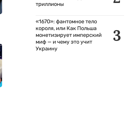
триллионы
«1670»: фантомное тело
короля, или Как Польша
3
монетизирует имперский
миф — и чему это учит
Украину