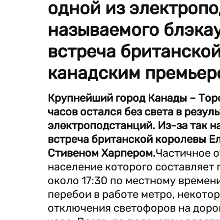
одной из электропо
называемого блэкау
встреча британской
канадским премьер
Крупнейший город Канады – Торо
часов остался без света в резул
электроподстанций. Из-за так н
встреча британской королевы Ел
Стивеном Харпером.
Частичное о
население которого составляет 
около 17:30 по местному времени
перебои в работе метро, некото
отключения светофоров на дорог