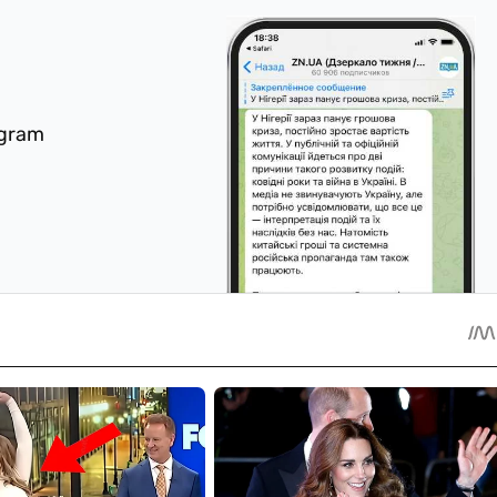
egram