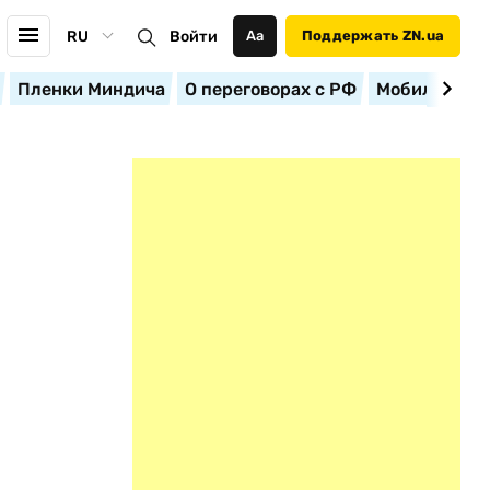
RU
Войти
Аа
Поддержать ZN.ua
Пленки Миндича
О переговорах с РФ
Мобилизация