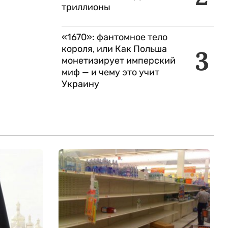
триллионы
«1670»: фантомное тело
короля, или Как Польша
3
монетизирует имперский
миф — и чему это учит
Украину