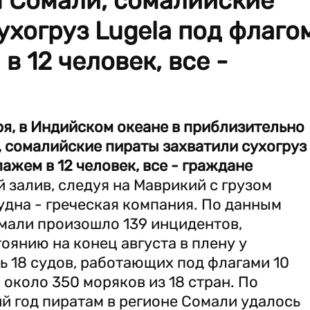
я Сомали, сомалийские
ухогруз Lugela под флаго
 12 человек, все -
ря, в Индийском океане в приблизительно
 сомалийские пираты захватили сухогруз
ажем в 12 человек, все - граждане
 залив, следуя на Маврикий с грузом
удна - греческая компания. По данным
омали произошло 139 инцидентов,
оянию на конец августа в плену у
 18 судов, работающих под флагами 10
 около 350 моряков из 18 стран. По
й год пиратам в регионе Сомали удалось