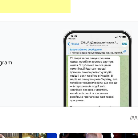
egram