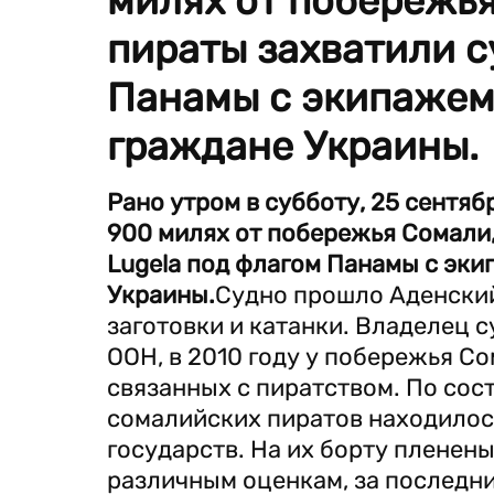
милях от побережь
пираты захватили с
Панамы с экипажем в
граждане Украины.
Рано утром в субботу, 25 сентяб
900 милях от побережья Сомали,
Lugela под флагом Панамы с экип
Украины.
Судно прошло Аденский
заготовки и катанки. Владелец с
ООН, в 2010 году у побережья С
связанных с пиратством. По сост
сомалийских пиратов находилось
государств. На их борту пленены
различным оценкам, за последни