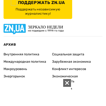
ПОДДЕРЖАТЬ ZN.UA
Поддержать независимую
журналистику!
ЗЕРКАЛО НЕДЕЛИ
не подводим с 1994-го года
АРХИВ
Внутренняя политика
Социальная защита
Международная политика
Зарубежная экономика
Макроуровень
Конфликт интересов
Энергорынок
Экономическая
безопасность
Приватизация
Персоналии
Экономика регионов
Социум
Наука
История
Технологии
Круг семьи