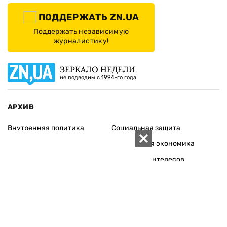
ПОДДЕРЖАТЬ ZN.UA
Поддержать независимую
журналистику!
ЗЕРКАЛО НЕДЕЛИ
не подводим с 1994-го года
АРХИВ
Внутренняя политика
Социальная защита
Международная политика
Зарубежная экономика
Макроуровень
Конфликт интересов
Энергорынок
Экономическая
безопасность
Приватизация
Персоналии
Экономика регионов
Социум
Наука
История