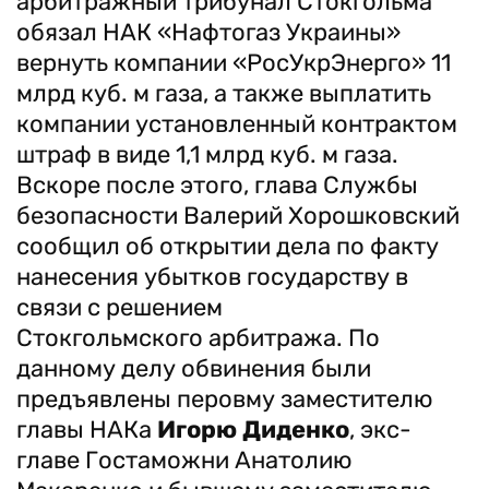
арбитражный трибунал Стокгольма
обязал НАК «Нафтогаз Украины»
вернуть компании «РосУкрЭнерго» 11
млрд куб. м газа, а также выплатить
компании установленный контрактом
штраф в виде 1,1 млрд куб. м газа.
Вскоре после этого, глава Службы
безопасности Валерий Хорошковский
сообщил об открытии дела по факту
нанесения убытков государству в
связи с решением
Стокгольмского арбитража. По
данному делу обвинения были
предъявлены перовму заместителю
главы НАКа
Игорю Диденко
, экс-
главе Гостаможни Анатолию