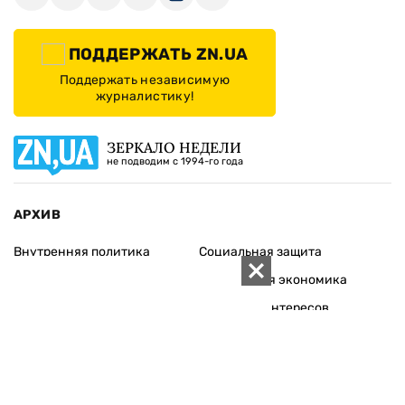
ПОДДЕРЖАТЬ ZN.UA
Поддержать независимую
журналистику!
ЗЕРКАЛО НЕДЕЛИ
не подводим с 1994-го года
АРХИВ
Внутренняя политика
Социальная защита
Международная политика
Зарубежная экономика
Макроуровень
Конфликт интересов
Энергорынок
Экономическая
безопасность
Приватизация
Персоналии
Экономика регионов
Социум