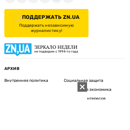
ПОДДЕРЖАТЬ ZN.UA
Поддержать независимую
журналистику!
ЗЕРКАЛО НЕДЕЛИ
не подводим с 1994-го года
АРХИВ
Внутренняя политика
Социальная защита
Международная политика
Зарубежная экономика
Макроуровень
Конфликт интересов
Энергорынок
Экономическая
безопасность
Приватизация
Персоналии
Экономика регионов
Социум