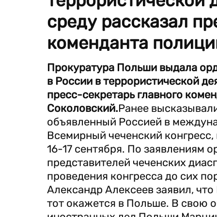
террористической д
среду рассказал пр
коменданта полици
Прокуратура Польши выдала орд
в России в террористической дея
пресс-секретарь главного коме
Соколовский.
Ранее высказывали
объявленный Россией в междуна
Всемирный чеченский конгресс,
16-17 сентября. По заявлениям о
представителей чеченских диасп
проведения конгресса до сих по
Александр Алексеев заявил, что
тот окажется в Польше. В свою 
иностранных дел Польши Марцин