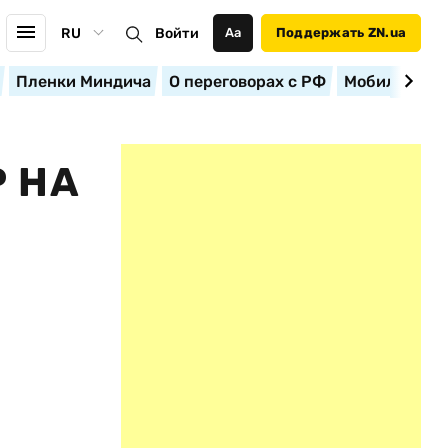
RU
Войти
Аа
Поддержать ZN.ua
Пленки Миндича
О переговорах с РФ
Мобилизация
 НА