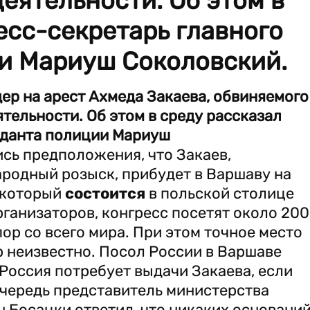
еятельности. Об этом в
есс-секретарь главного
и Мариуш Соколовский.
ер на арест Ахмеда Закаева, обвиняемого
тельности. Об этом в среду рассказал
нданта полиции Мариуш
сь предположения, что Закаев,
родный розыск, прибудет в Варшаву на
 который
состоится
в польской столице
рганизаторов, конгресс посетят около 200
ор со всего мира. При этом точное место
р неизвестно. Посол России в Варшаве
 Россия потребует выдачи Закаева, если
очередь представитель министерства
 Босацки ответил, что никаких основани