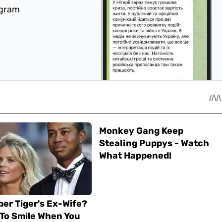
egram