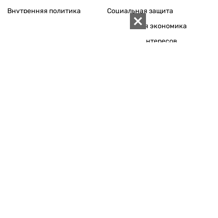
Внутренняя политика
Социальная защита
Международная политика
Зарубежная экономика
Макроуровень
Конфликт интересов
Энергорынок
Экономическая
безопасность
Приватизация
Персоналии
Экономика регионов
Социум
Наука
История
Технологии
Круг семьи
Среда обитания
Туризм
Церковь
Собственность
Культура
Использование материалов «ZN.UA» разрешается при
условии ссылки на «ZN.UA».