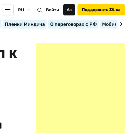
RU
Войти
Аа
Поддержать ZN.ua
Пленки Миндича
О переговорах с РФ
Мобилизация
Л К
и