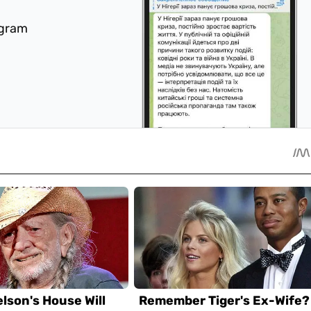
egram