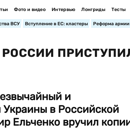
тьи
Фото и видео
Интервью
Лонгриды
Тесты
ства ВСУ
Вступление в ЕС: кластеры
Реформа армии
 РОССИИ ПРИСТУПИ
чрезвычайный и
 Украины в Российской
р Ельченко вручил копи