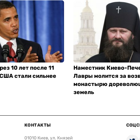
рез 10 лет после 11
Наместник Киево-Печ
 США стали сильнее
Лавры молится за воз
монастырю дореволю
земель
КОНТАКТЫ
СОЦС
01010 Киев, ул. Князей