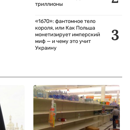
триллионы
«1670»: фантомное тело
короля, или Как Польша
3
монетизирует имперский
миф — и чему это учит
Украину