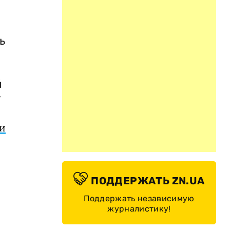
ь
й
т
и
ПОДДЕРЖАТЬ ZN.UA
Поддержать независимую
журналистику!