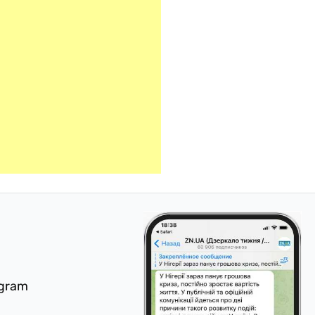
egram