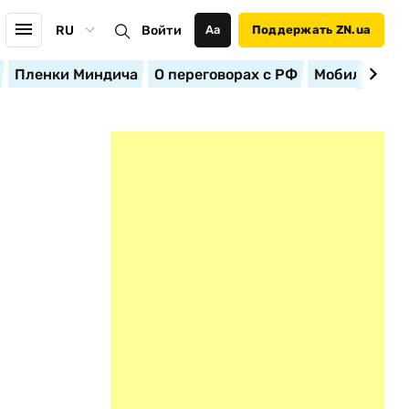
RU
Войти
Аа
Поддержать ZN.ua
Пленки Миндича
О переговорах с РФ
Мобилизация