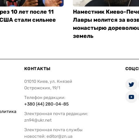
рез 10 лет после 11
Наместник Киево-Печ
 США стали сильнее
Лавры молится за воз
монастырю дореволю
земель
КОНТАКТЫ
СОЦС
01010 Киев, ул. Князей
Острожских, 19/1
Телефон редакции:
+380 (44) 280-04-85
олитика
Электронная почта редакции:
zn94@ukr.net
Электронная почта службы
новостей:
editor@zn.ua