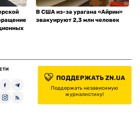
ерской
В США из-за урагана «Айрин»
вращение
эвакуируют 2,3 млн человек
ционных
ЕТИ
ПОДДЕРЖАТЬ ZN.UA
Поддержать независимую
журналистику!