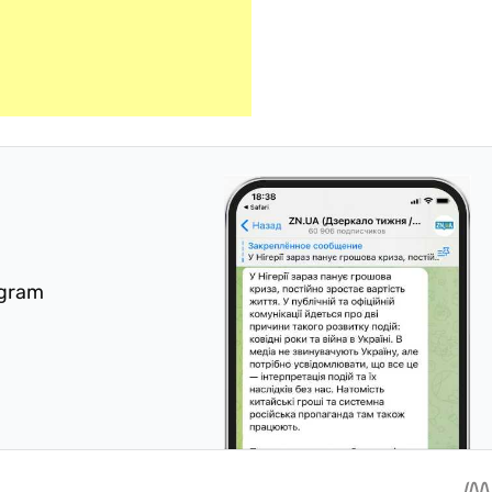
egram