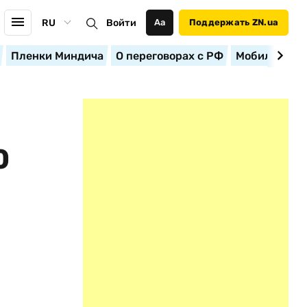
RU
Войти
Аа
Поддержать ZN.ua
Пленки Миндича
О переговорах с РФ
Мобилизация
0