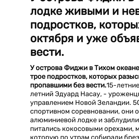
лодке живыми и не
подростков, которы
октября и уже объ
вести.
У острова Фиджи в Тихом океан
трое подростков, которых разыс
пропавшими без вести.
15-летние
летний Эдуард Насау, - уроженц
управлением Новой Зеландии. 50
спортивном соревновании, они о
алюминиевой лодке и заблудилис
питались кокосовыми орехами, 
которую по утрам собирали бре