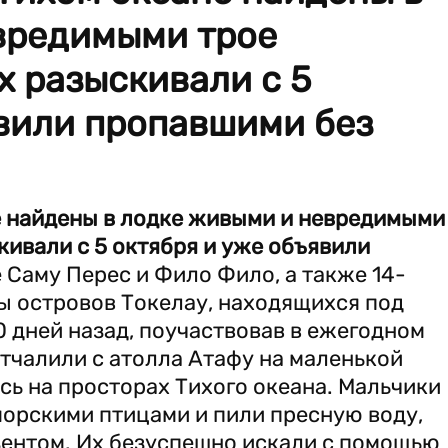
вредимыми трое
х разыскивали с 5
явили пропавшими без
е найдены в лодке живыми и невредимыми
кивали с 5 октября и уже объявили
 Саму Перес и Фило Фило, а также 14-
ы островов Токелау, находящихся под
 дней назад, поучаствовав в ежегодном
тчалили с атолла Атафу на маленькой
ь на просторах Тихого океана. Мальчики
морскими птицами и пили пресную воду,
зентом. Их безуспешно искали с помощью