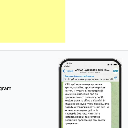
egram