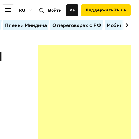
RU
Войти
Аа
Поддержать ZN.ua
Пленки Миндича
О переговорах с РФ
Мобилизация
Я
Е