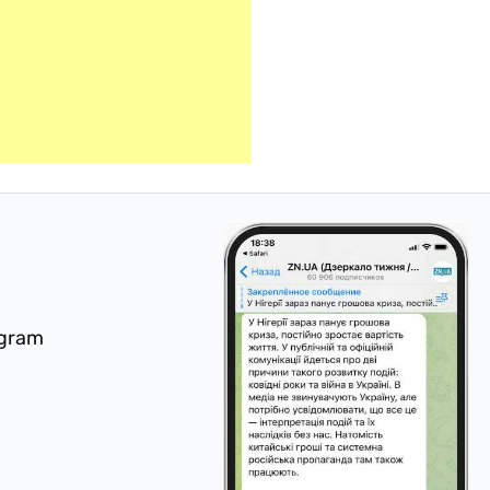
egram