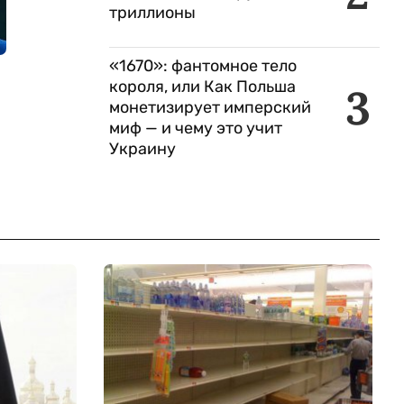
триллионы
«1670»: фантомное тело
короля, или Как Польша
3
монетизирует имперский
миф — и чему это учит
Украину