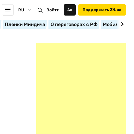
RU
Войти
Аа
Поддержать ZN.ua
Пленки Миндича
О переговорах с РФ
Мобилизация
в