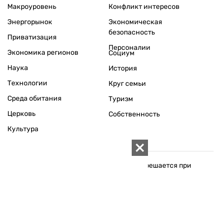
Макроуровень
Конфликт интересов
Энергорынок
Экономическая
безопасность
Приватизация
Персоналии
Экономика регионов
Социум
Наука
История
Технологии
Круг семьи
Среда обитания
Туризм
Церковь
Собственность
Культура
Использование материалов «ZN.UA» разрешается при
условии ссылки на «ZN.UA».
Для интернет-изданий обязательна прямая, открытая для
поисковых систем, гиперссылка в первом абзаце на
конкретный материал.
Любое копирование, перепечатка или воспроизведение