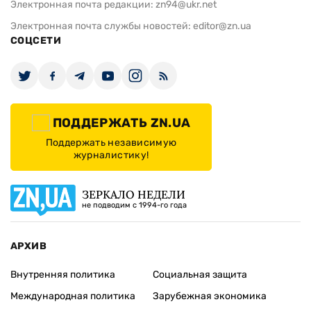
НБУ: Обычно плавающие ставки по
Обама: Через
кредитам ниже, чем
сентября СШ
фиксированные
ИЗДАНИЕ
Архивы
Редакция
Реклама
Редакционная политика
Карта
КОНТАКТЫ
01010 Киев, ул. Князей Острожских, 19/1