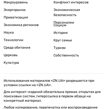
Телефон редакции:
+380 (44) 280-04-85
Электронная почта редакции:
zn94@ukr.net
Электронная почта службы новостей:
editor@zn.ua
СОЦСЕТИ
ПОДДЕРЖАТЬ ZN.UA
Поддержать независимую
журналистику!
ЗЕРКАЛО НЕДЕЛИ
не подводим с 1994-го года
АРХИВ