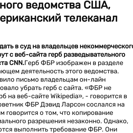
ьного ведомства США,
мериканский телеканал
ать в суд на владельцев некоммерческог
ерут с веб-сайта герб разведывательного
ста CNN.
Герб ФБР изображен в разделе
ающем деятельность этого ведомства.
вило письмо владельцам он-лайн
овало убрать герб с сайта. «ФБР не
б на веб-сайте Wikipedia», - говорится в
оветник ФБР Дэвид Ларсон сослался на
м говорится о том, что копирование
ального разрешения незаконно. Однако,
ются выполнить требование ФБР. Они