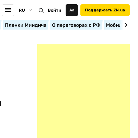
RU
Войти
Аа
Поддержать ZN.ua
Пленки Миндича
О переговорах с РФ
Мобилизация
а