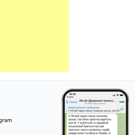
egram