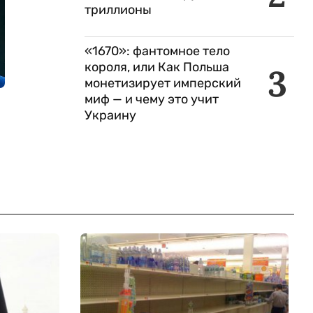
триллионы
«1670»: фантомное тело
короля, или Как Польша
3
монетизирует имперский
миф — и чему это учит
Украину