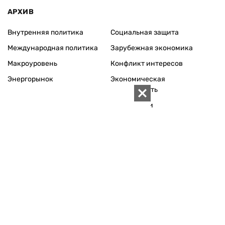
АРХИВ
Внутренняя политика
Социальная защита
Международная политика
Зарубежная экономика
Макроуровень
Конфликт интересов
Энергорынок
Экономическая
безопасность
Приватизация
Персоналии
Экономика регионов
Социум
Наука
История
Технологии
Круг семьи
Среда обитания
Туризм
Церковь
Собственность
Культура